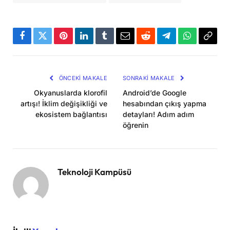
Facebook
Twitter
Pinterest
LinkedIn
Tumblr
Email
Reddit
Telegram
WhatsApp
Bağla
Kopya
ÖNCEKI MAKALE
SONRAKI MAKALE
Okyanuslarda klorofil
Android’de Google
artışı! İklim değişikliği ve
hesabından çıkış yapma
ekosistem bağlantısı
detayları! Adım adım
öğrenin
Teknoloji Kampüsü