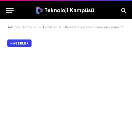
Teknoloji Kampusu
»
Haberler
»
Discord anket oluşturma nasıl yapılır?
HABERLER