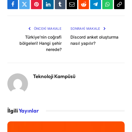
Facebook
Twitter
Pinterest
LinkedIn
Tumblr
Email
Reddit
Telegram
WhatsApp
Bağla
Kopya
ÖNCEKI MAKALE
SONRAKI MAKALE
Türkiye’nin coğrafi
Discord anket oluşturma
bölgeleri! Hangi şehir
nasıl yapılır?
nerede?
Teknoloji Kampüsü
İlgili
Yayınlar