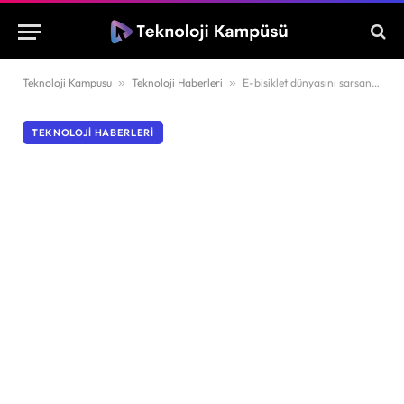
Teknoloji Kampusu
»
Teknoloji Haberleri
»
E-bisiklet dünyasını sarsan motor ve şanzıman entegrasyonu sahne aldı
TEKNOLOJI HABERLERI