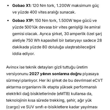
Gobao X1:
120 Nm tork, 1.200W maksimum güç
ve yüzde 400 vites aralığı sunacak.
Gobao X1P:
150 Nm tork, 1.500W tepe gücü ve
yüzde 500’lük devasa bir vites genişliği ile amiral
gemisi olacak. Ayrıca şirket, 30 amperlik özel şarj
aletiyle 750 Wh kapasiteli bir bataryayı sadece 28
dakikada yüzde 80 doluluğa ulaştırabileceğini
iddia ediyor.
Avinox ise teknik detayları gizli tuttuğu üretim
versiyonunu
2027 yılının sonlarına doğru
piyasaya
sürmeyi planlıyor. Her iki şirket de bu devrimsel eCVT
aktarma organlarını ilk etapta yüksek performanslı
elektrikli dağ bisikletlerinde (eMTB) kullansa da,
teknolojinin kısa sürede trekking, şehir, ağır yük
(cargo) ve SUV sınıfı e-bisikletlere kadar yayılması