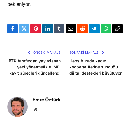
bekleniyor.
Facebook
Twitter
Pinterest
LinkedIn
Tumblr
Email
Reddit
Telegram
WhatsApp
Bağla
Kopya
ÖNCEKI MAKALE
SONRAKI MAKALE
BTK tarafından yayımlanan
Hepsiburada kadın
yeni yönetmelikle IMEI
kooperatiflerine sunduğu
kayıt süreçleri güncellendi
dijital destekleri büyütüyor
Emre Öztürk
Website