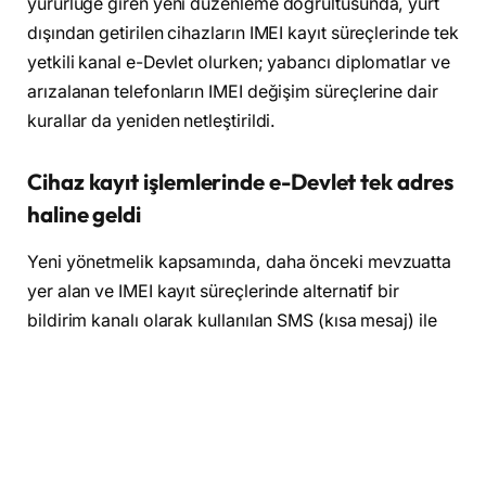
yürürlüğe giren yeni düzenleme doğrultusunda, yurt
dışından getirilen cihazların IMEI kayıt süreçlerinde tek
yetkili kanal e-Devlet olurken; yabancı diplomatlar ve
arızalanan telefonların IMEI değişim süreçlerine dair
kurallar da yeniden netleştirildi.
Cihaz kayıt işlemlerinde e-Devlet tek adres
haline geldi
Yeni yönetmelik kapsamında, daha önceki mevzuatta
yer alan ve IMEI kayıt süreçlerinde alternatif bir
bildirim kanalı olarak kullanılan SMS (kısa mesaj) ile
ilgili tüm ifadeler yasal metinden tamamen çıkarıldı.
Yapılan bu güncellemeyle birlikte, yurt dışı cihaz kayıt
başvurularının yapılabilmesi için
yalnızca e-Devlet
Kapısı
tek resmi kanal olarak gösterildi.