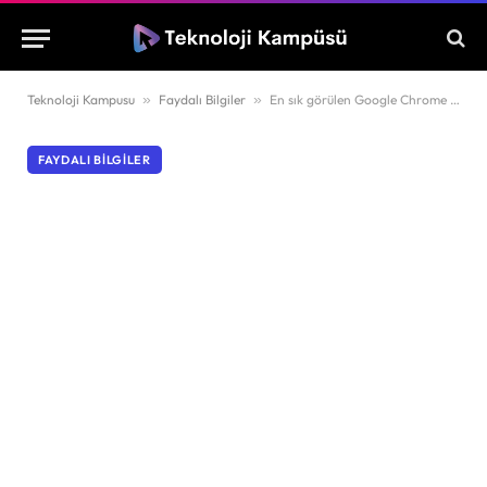
Teknoloji Kampusu
»
Faydalı Bilgiler
»
En sık görülen Google Chrome hataları ve çözümleri
FAYDALI BILGILER