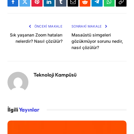
Facebook
Twitter
Pinterest
LinkedIn
Tumblr
Email
Reddit
Telegram
WhatsApp
Bağla
Kopya
ÖNCEKI MAKALE
SONRAKI MAKALE
Sık yaşanan Zoom hataları
Masaüstü simgeleri
nelerdir? Nasıl çözülür?
gözükmüyor sorunu nedir,
nasıl çözülür?
Teknoloji Kampüsü
İlgili
Yayınlar