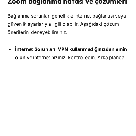
Zoom bağlanma hatası ve çözümleri
Bağlanma sorunları genellikle internet bağlantısı veya
güvenlik ayarlarıyla ilgili olabilir. Aşağıdaki çözüm
önerilerini deneyebilirsiniz:
İnternet Sorunları
:
VPN kullanmadığınızdan emin
olun
ve internet hızınızı kontrol edin. Arka planda
interneti kullanan uygulamaları durdurun.
Yanlış Bilgiler
: Katılmaya çalıştığınız toplantının
şifre korumalı olup olmadığını kontrol edin. Manuel
bağlantı kurmayı deneyin.
Antivirüs ve Güvenlik Duvarı
: Kullandığınız
antivirüs veya güvenlik duvarı Zoom’u engelliyor
olabilir. Bu nedenle, Zoom’u güvenli bir uygulama
olarak tanımlayın.