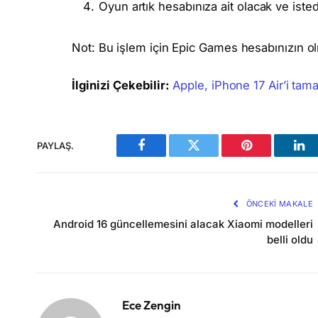
Oyun artık hesabınıza ait olacak ve iste
Not: Bu işlem için Epic Games hesabınızın olm
İlginizi Çekebilir:
Apple, iPhone 17 Air’i t
PAYLAŞ.
Facebook
Twitter
Pinterest
Lin
ÖNCEKI MAKALE
Android 16 güncellemesini alacak Xiaomi modelleri
belli oldu
Ece Zengin