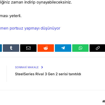
diğiniz zaman indirip oynayabileceksiniz.
ası yeterli.
amamen portsuz yapmayı düşünüyor
kedIn
Tumblr
Email
Reddit
Telegram
WhatsApp
Bağl
Kop
SONRAKI MAKALE
SteelSeries Rival 3 Gen 2 serisi tanıtıldı