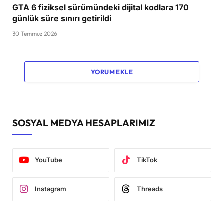
GTA 6 fiziksel sürümündeki dijital kodlara 170
günlük süre sınırı getirildi
30 Temmuz 2026
YORUM EKLE
SOSYAL MEDYA HESAPLARIMIZ
YouTube
TikTok
Instagram
Threads