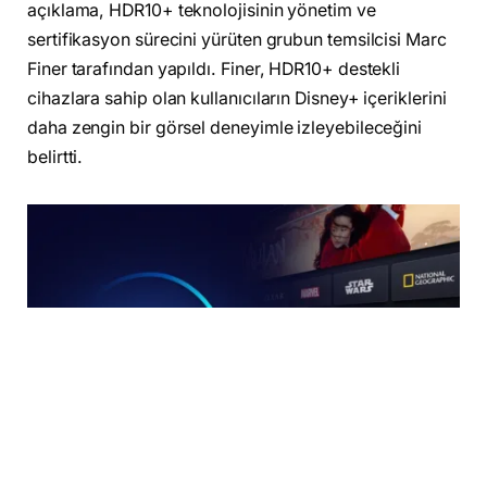
açıklama, HDR10+ teknolojisinin yönetim ve
sertifikasyon sürecini yürüten grubun temsilcisi Marc
Finer tarafından yapıldı. Finer, HDR10+ destekli
cihazlara sahip olan kullanıcıların Disney+ içeriklerini
daha zengin bir görsel deneyimle izleyebileceğini
belirtti.