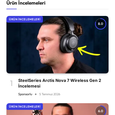
Ürün İncelemeleri
ÜRÜN İNCELEMELERI
8.0
SteelSeries Arctis Nova 7 Wireless Gen 2
İncelemesi
Sponsorlu
5 Temmuz 2026
ÜRÜN İNCELEMELERI
6.0