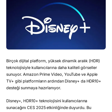
Birçok dijital platform, yüksek dinamik aralık (HDR)
teknolojisiyle kullanıcılarına daha kaliteli görseller
sunuyor. Amazon Prime Video, YouTube ve Apple
TV+ gibi platformların ardından Disney+ da HDR10+
desteği sunmaya hazırlanıyor.
Disney+, HDR10+ teknolojisini kullanıcılarına
sunacağını CES 2025 etkinliğinde duyurdu. Bu