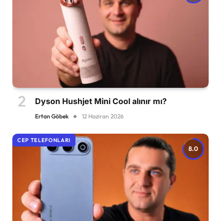
Dyson Hushjet Mini Cool alınır mı?
Ertan Göbek
12 Haziran 2026
CEP TELEFONLARI
8.0