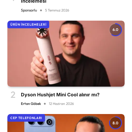
İncelemesi
Sponsorlu
5 Temmuz 2026
ÜRÜN İNCELEMELERI
6.0
Dyson Hushjet Mini Cool alınır mı?
Ertan Göbek
12 Haziran 2026
CEP TELEFONLARI
8.0