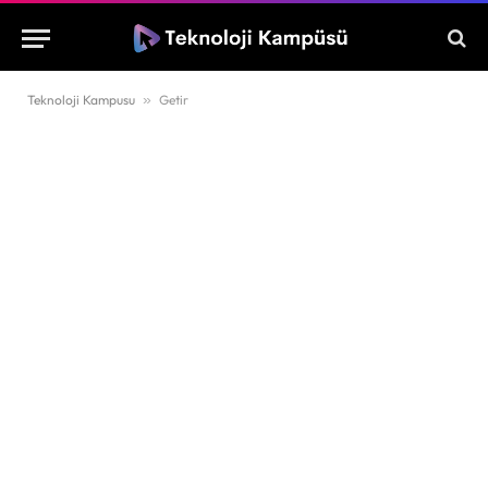
Teknoloji Kampusu
»
Getir