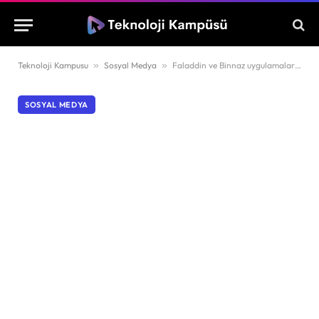
Teknoloji Kampusu
»
Sosyal Medya
»
Faladdin ve Binnaz uygulamalarına ağır darbe! Sertaç Taşdelen’in tüm mal varlıklarına el konuldu
SOSYAL MEDYA