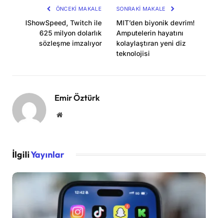
ÖNCEKI MAKALE
SONRAKI MAKALE
IShowSpeed, Twitch ile
MIT’den biyonik devrim!
625 milyon dolarlık
Amputelerin hayatını
sözleşme imzalıyor
kolaylaştıran yeni diz
teknolojisi
Emir Öztürk
Website
İlgili
Yayınlar