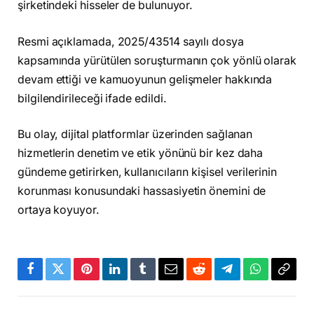
şirketindeki hisseler de bulunuyor.
Resmi açıklamada, 2025/43514 sayılı dosya
kapsamında yürütülen soruşturmanın çok yönlü olarak
devam ettiği ve kamuoyunun gelişmeler hakkında
bilgilendirileceği ifade edildi.
Bu olay, dijital platformlar üzerinden sağlanan
hizmetlerin denetim ve etik yönünü bir kez daha
gündeme getirirken, kullanıcıların kişisel verilerinin
korunması konusundaki hassasiyetin önemini de
ortaya koyuyor.
Facebook
Twitter
Pinterest
LinkedIn
Tumblr
Email
Reddit
Telegram
WhatsApp
Bağla
Kopya