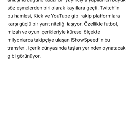
sözleşmelerden biri olarak kayıtlara geçti. Twitch’in
bu hamlesi, Kick ve YouTube gibi rakip platformlara
karşı güçlü bir yanıt niteliği taşıyor. Özellikle futbol,
mizah ve oyun içerikleriyle küresel ölçekte
milyonlarca takipçiye ulaşan IShowSpeed’in bu
transferi, içerik dünyasında taşları yerinden oynatacak
gibi görünüyor.
Twitch’in bu kadar büyük bir yatırım yapmasının
arkasında ise IShowSpeed’in özellikle genç kitle
üzerindeki etkisi yatıyor. Marka iş birliklerinden canlı
etkinlik performanslarına kadar birçok alanda değer
yaratan içerik üreticisinin, platforma milyarlarca
izlenme ve reklam geliri kazandırması bekleniyor.
Bu gelişmeyle birlikte yayıncılık sektörü artık yalnızca