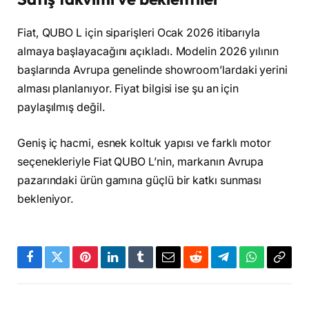
Fiat, QUBO L için siparişleri Ocak 2026 itibarıyla
almaya başlayacağını açıkladı. Modelin 2026 yılının
başlarında Avrupa genelinde showroom’lardaki yerini
alması planlanıyor. Fiyat bilgisi ise şu an için
paylaşılmış değil.
Geniş iç hacmi, esnek koltuk yapısı ve farklı motor
seçenekleriyle Fiat QUBO L’nin, markanın Avrupa
pazarındaki ürün gamına güçlü bir katkı sunması
bekleniyor.
Facebook
Twitter
Pinterest
LinkedIn
Tumblr
Email
Reddit
Telegram
WhatsApp
Bağla
Kopya