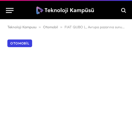
Teknoloji Kampusu
»
Otomobil
»
FIAT QUBO L, Avrupa pazarına sunuldu
OTOMOBIL