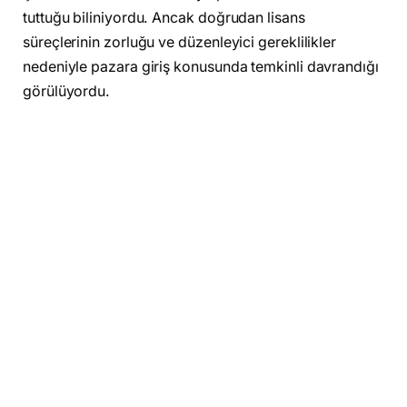
tuttuğu biliniyordu. Ancak doğrudan lisans
süreçlerinin zorluğu ve düzenleyici gereklilikler
nedeniyle pazara giriş konusunda temkinli davrandığı
görülüyordu.
FUPS’un satın alınması ihtimali, Revolut’un bu süreci
hızlandırmak istediğine işaret ediyor. Mevcut bir
altyapı ve lisans üzerinden ilerlemek, şirketin
Türkiye’de daha kısa sürede aktif hale gelmesini
sağlayabilir.
FUPS neden stratejik bir hedef olarak öne
çıkıyor
FUPS, Türkiye’de dijital finansal hizmetler sunan ve
yerel regülasyonlara uyumlu şekilde faaliyet gösteren
bir fintech platformu olarak biliniyor. Dijital cüzdan,