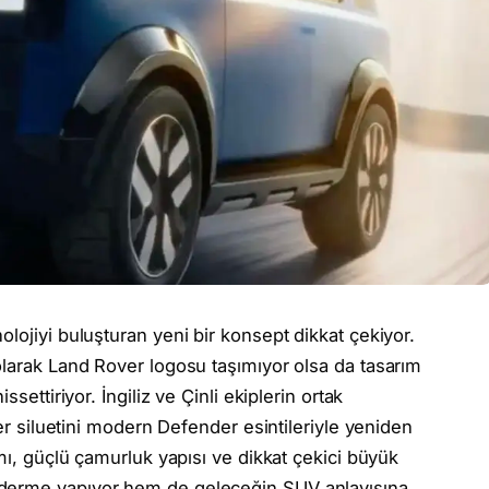
lojiyi buluşturan yeni bir konsept dikkat çekiyor.
olarak Land Rover logosu taşımıyor olsa da tasarım
settiriyor. İngiliz ve Çinli ekiplerin ortak
der siluetini modern Defender esintileriyle yeniden
ımı, güçlü çamurluk yapısı ve dikkat çekici büyük
nderme yapıyor hem de geleceğin SUV anlayışına