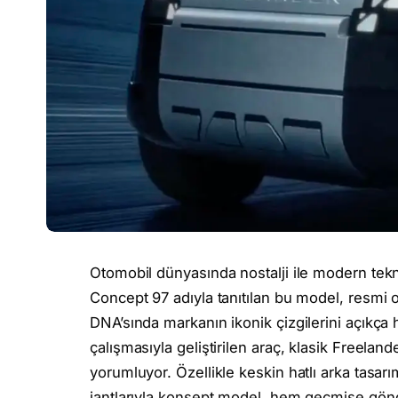
Otomobil dünyasında nostalji ile modern tekno
Concept 97 adıyla tanıtılan bu model, resmi 
DNA’sında markanın ikonik çizgilerini açıkça his
çalışmasıyla geliştirilen araç, klasik Freelan
yorumluyor. Özellikle keskin hatlı arka tasar
jantlarıyla konsept model, hem geçmişe gö