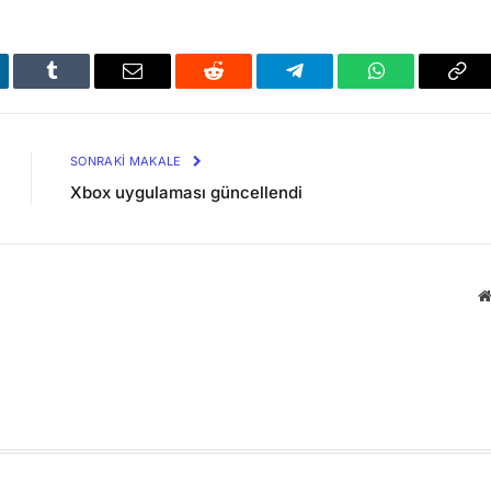
kedIn
Tumblr
Email
Reddit
Telegram
WhatsApp
Bağl
Kop
SONRAKI MAKALE
Xbox uygulaması güncellendi