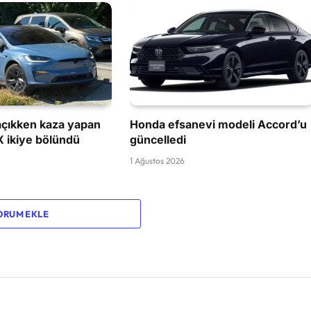
çıkken kaza yapan
Honda efsanevi modeli Accord’u
X ikiye bölündü
güncelledi
1 Ağustos 2026
ORUM EKLE