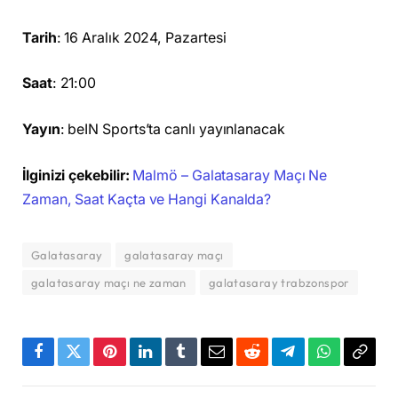
Tarih
: 16 Aralık 2024, Pazartesi
Saat
: 21:00
Yayın
: beIN Sports’ta canlı yayınlanacak
İlginizi çekebilir:
Malmö – Galatasaray Maçı Ne
Zaman, Saat Kaçta ve Hangi Kanalda?
Galatasaray
galatasaray maçı
galatasaray maçı ne zaman
galatasaray trabzonspor
Facebook
Twitter
Pinterest
LinkedIn
Tumblr
Email
Reddit
Telegram
WhatsApp
Bağla
Kopya