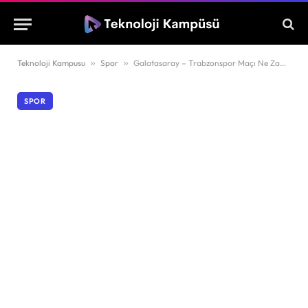
Teknoloji Kampusu
»
Spor
»
Galatasaray – Trabzonspor Maçı Ne Zaman, Saat Kaçta ve Hangi Kanalda?
SPOR