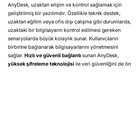
AnyDesk, uzaktan erişim ve kontrol sağlamak için
geliştirilmiş bir yazılımdır. Özellikle teknik destek,
uzaktan eğitim veya ofis dışı çalışma gibi durumlarda,
uzaktaki bir bilgisayarın kontrol edilmesi gereken
senaryolarda büyük kolaylık sunar. Kullanıcıların
birbirine bağlanarak bilgisayarlarını yönetmesini
sağlar.
Hızlı ve güvenli bağlantı
sunan AnyDesk,
yüksek şifreleme teknolojisi
ile veri güvenliğini de ön
planda tutar.
AnyDesk’in Temel Özellikleri
Hızlı Bağlantı
: AnyDesk, düşük gecikme süresi ve
yüksek kare hızlarıyla hızlı ve kesintisiz bağlantılar
sağlar.
Çoklu Platform Desteği
: Windows, macOS, Linux,