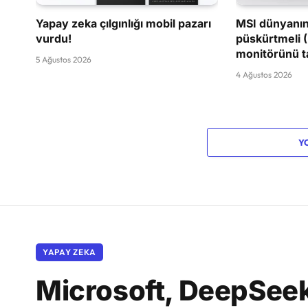
Yapay zeka çılgınlığı mobil pazarı
MSI dünyanın
vurdu!
püskürtmeli 
monitörünü ta
5 Ağustos 2026
4 Ağustos 2026
Y
YAPAY ZEKA
Microsoft, DeepSeek 