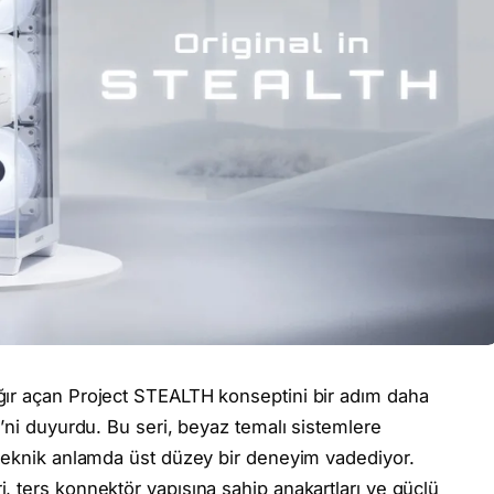
ğır açan Project STEALTH konseptini bir adım daha
’ni duyurdu. Bu seri, beyaz temalı sistemlere
 teknik anlamda üst düzey bir deneyim vadediyor.
 ters konnektör yapısına sahip anakartları ve güçlü