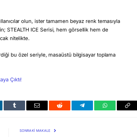
ullanıcılar olun, ister tamamen beyaz renk temasıyla
din; STEALTH ICE Serisi, hem görsellik hem de
cak nitelikte.
rdiği bu özel seriyle, masaüstü bilgisayar toplama
aya Çıktı!
kedIn
Tumblr
Email
Reddit
Telegram
WhatsApp
Bağl
Kop
SONRAKI MAKALE