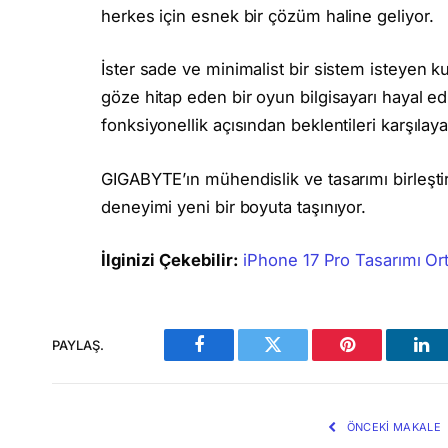
herkes için esnek bir çözüm haline geliyor.
İster sade ve minimalist bir sistem isteyen k
göze hitap eden bir oyun bilgisayarı hayal e
fonksiyonellik açısından beklentileri karşılaya
GIGABYTE’ın mühendislik ve tasarımı birleşti
deneyimi yeni bir boyuta taşınıyor.
İlginizi Çekebilir:
iPhone 17 Pro Tasarımı Ort
PAYLAŞ.
Facebook
Twitter
Pinterest
Lin
ÖNCEKI MAKALE