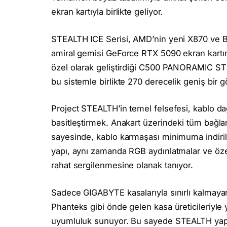
ekran kartıyla birlikte geliyor.
STEALTH ICE Serisi, AMD’nin yeni X870 ve B8
amiral gemisi GeForce RTX 5090 ekran kartını
özel olarak geliştirdiği C500 PANORAMIC STEA
bu sistemle birlikte 270 derecelik geniş bir g
Project STEALTH’in temel felsefesi, kablo dağ
basitleştirmek. Anakart üzerindeki tüm bağla
sayesinde, kablo karmaşası minimuma indirili
yapı, aynı zamanda RGB aydınlatmalar ve özel
rahat sergilenmesine olanak tanıyor.
Sadece GIGABYTE kasalarıyla sınırlı kalmayan
Phanteks gibi önde gelen kasa üreticileriyle y
uyumluluk sunuyor. Bu sayede STEALTH yapı