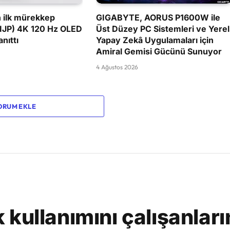
 ilk mürekkep
GIGABYTE, AORUS P1600W ile
(IJP) 4K 120 Hz OLED
Üst Düzey PC Sistemleri ve Yerel
nıttı
Yapay Zekâ Uygulamaları için
Amiral Gemisi Gücünü Sunuyor
4 Ağustos 2026
ORUM EKLE
kullanımını çalışanları