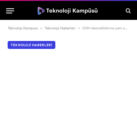
Teknoloji Kampusu
»
Teknoloji Haberleri
»
GSM aboneliklerine yeni sınırlama geliyor
TEKNOLOJI HABERLERI