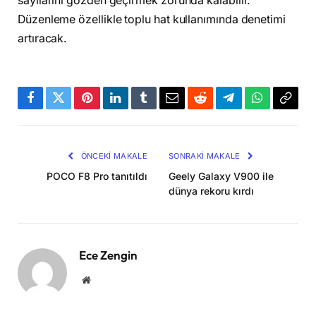
sayılarını gözden geçirmek zorunda kalabilir.
Düzenleme özellikle toplu hat kullanımında denetimi
artıracak.
Facebook
Twitter
Pinterest
LinkedIn
Tumblr
Email
Reddit
Telegram
WhatsApp
Bağla
Kopya
ÖNCEKI MAKALE
SONRAKI MAKALE
POCO F8 Pro tanıtıldı
Geely Galaxy V900 ile
dünya rekoru kırdı
Ece Zengin
Website