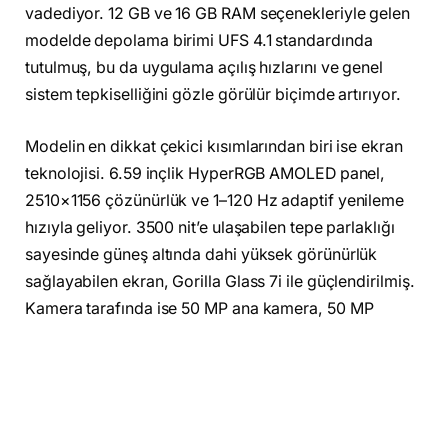
vadediyor. 12 GB ve 16 GB RAM seçenekleriyle gelen
modelde depolama birimi UFS 4.1 standardında
tutulmuş, bu da uygulama açılış hızlarını ve genel
sistem tepkiselliğini gözle görülür biçimde artırıyor.
Modelin en dikkat çekici kısımlarından biri ise ekran
teknolojisi. 6.59 inçlik HyperRGB AMOLED panel,
2510×1156 çözünürlük ve 1–120 Hz adaptif yenileme
hızıyla geliyor. 3500 nit’e ulaşabilen tepe parlaklığı
sayesinde güneş altında dahi yüksek görünürlük
sağlayabilen ekran, Gorilla Glass 7i ile güçlendirilmiş.
Kamera tarafında ise 50 MP ana kamera, 50 MP
telefoto lens ve 8 MP ultra geniş açı sensöründen
oluşan üçlü yapı bulunuyor. Ana kameranın Light
Fusion 800 sensörü ve OIS desteği, özellikle düşük
ışık çekimlerinde kaliteyi belirgin şekilde artırırken,
2.5× optik zoom sunan telefoto lens bu segmentte