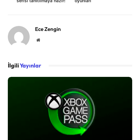
serisi tanıtılmaya hazır!
oyunları
Ece Zengin
Website
İlgili
Yayınlar