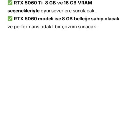
RTX 5060 Ti
,
8 GB ve 16 GB VRAM
seçenekleriyle
oyunseverlere sunulacak.
RTX 5060 modeli ise 8 GB belleğe sahip olacak
ve performans odaklı bir çözüm sunacak.
DLSS 4 desteği
, daha akıcı kare hızları ve gelişmiş
görüntü işleme algoritmaları sağlayarak görsel
deneyimi üst seviyeye taşıyacak.
Oyun ve içerik üretimi alanlarında optimize
edilmiş performans
ile dikkat çekecek.
RTX 5060 Serisi Kullanıcılara Ne Vaat
Ediyor?
NVIDIA’nın geliştirdiği yeni nesil grafik kartları,
yapay
zeka destekli grafik geliştirme ve daha düşük güç
tüketimi
ile rakiplerinden ayrılmayı hedefliyor.
DLSS 4
teknolojisi
sayesinde, oyun performansı gözle