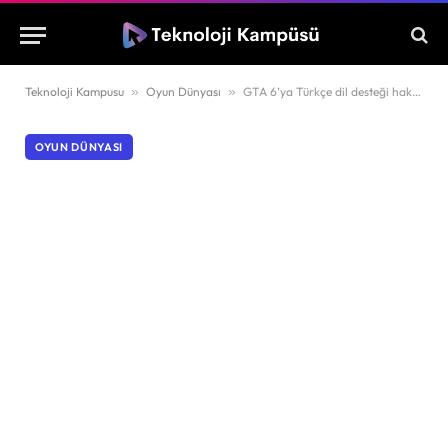
Teknoloji Kampusu
»
Oyun Dünyası
»
GTA 6’ya Türkçe dil desteği hakkında açıklama yapıldı
OYUN DÜNYASI