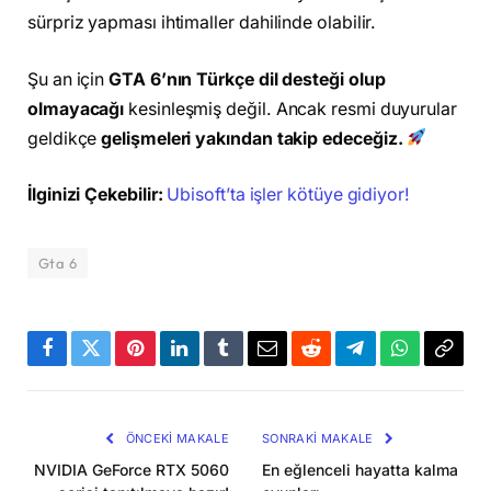
sürpriz yapması ihtimaller dahilinde olabilir.
Şu an için
GTA 6’nın Türkçe dil desteği olup
olmayacağı
kesinleşmiş değil. Ancak resmi duyurular
geldikçe
gelişmeleri yakından takip edeceğiz.
İlginizi Çekebilir:
Ubisoft’ta işler kötüye gidiyor!
Gta 6
Facebook
Twitter
Pinterest
LinkedIn
Tumblr
Email
Reddit
Telegram
WhatsApp
Bağla
Kopya
ÖNCEKI MAKALE
SONRAKI MAKALE
NVIDIA GeForce RTX 5060
En eğlenceli hayatta kalma