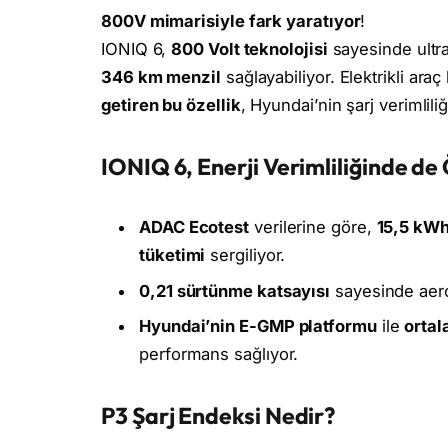
800V mimarisiyle fark yaratıyor
!
IONIQ 6,
800 Volt teknolojisi
sayesinde ultra
346 km menzil
sağlayabiliyor. Elektrikli araç 
getiren bu özellik
, Hyundai’nin şarj verimlili
IONIQ 6, Enerji Verimliliğinde de
ADAC Ecotest
verilerine göre,
15,5 kW
tüketimi
sergiliyor.
0,21 sürtünme katsayısı
sayesinde aerod
Hyundai’nin E-GMP platformu
ile
ortal
performans sağlıyor.
P3 Şarj Endeksi Nedir?