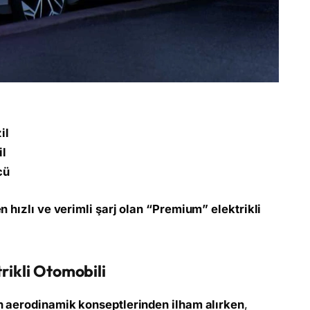
il
il
cü
n hızlı ve verimli şarj olan “Premium” elektrikli
rikli Otomobili
n aerodinamik konseptlerinden ilham alırken
,