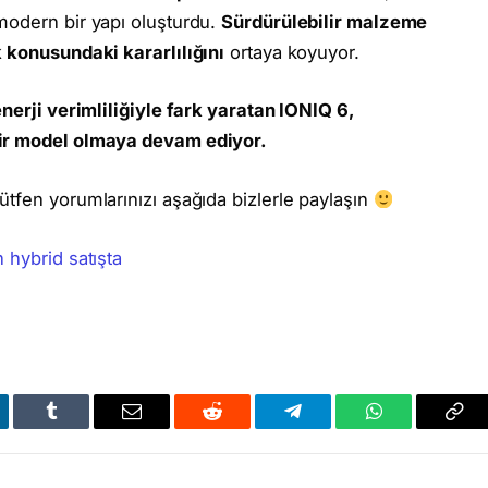
modern bir yapı oluşturdu.
Sürdürülebilir malzeme
 konusundaki kararlılığını
ortaya koyuyor.
enerji verimliliğiyle fark yaratan IONIQ 6,
bir model olmaya devam ediyor.
tfen yorumlarınızı aşağıda bizlerle paylaşın
hybrid satışta
kedIn
Tumblr
Email
Reddit
Telegram
WhatsApp
Bağl
Kop