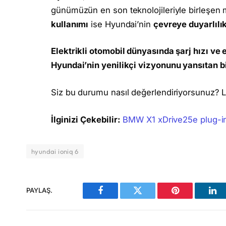
günümüzün en son teknolojileriyle birleşen 
kullanımı
ise Hyundai’nin
çevreye duyarlılık
Elektrikli otomobil dünyasında şarj hızı ve 
Hyundai’nin yenilikçi vizyonunu yansıtan 
Siz bu durumu nasıl değerlendiriyorsunuz? Lü
İlginizi Çekebilir:
BMW X1 xDrive25e plug-in 
hyundai ioniq 6
PAYLAŞ.
Facebook
Twitter
Pinterest
Lin