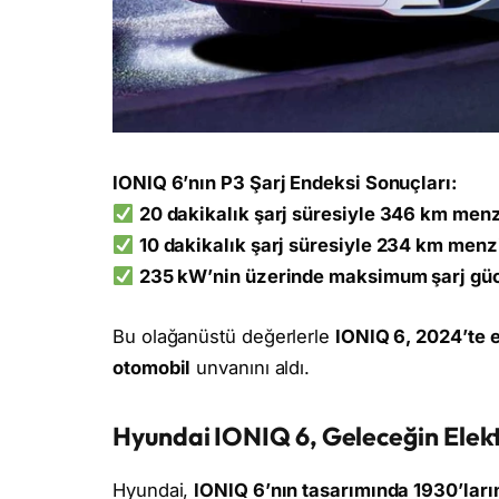
IONIQ 6’nın P3 Şarj Endeksi Sonuçları:
20 dakikalık şarj süresiyle 346 km menz
10 dakikalık şarj süresiyle 234 km menz
235 kW’nin üzerinde maksimum şarj gü
Bu olağanüstü değerlerle
IONIQ 6, 2024’te e
otomobil
unvanını aldı.
Hyundai IONIQ 6, Geleceğin Elekt
Hyundai,
IONIQ 6’nın tasarımında 1930’ları