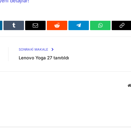
yeni detaylar!
kedIn
Tumblr
Email
Reddit
Telegram
WhatsApp
Bağl
Kop
SONRAKI MAKALE
Lenovo Yoga 27 tanıtıldı