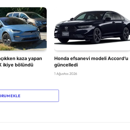
çıkken kaza yapan
Honda efsanevi modeli Accord’u
X ikiye bölündü
güncelledi
1 Ağustos 2026
ORUM EKLE