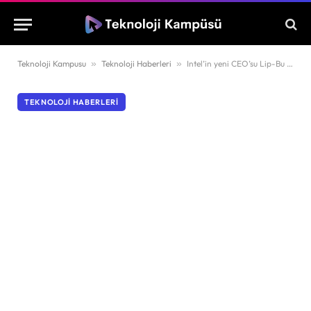
Teknoloji Kampusu
»
Teknoloji Haberleri
»
Intel’in yeni CEO’su Lip-Bu Tan oldu
TEKNOLOJI HABERLERI