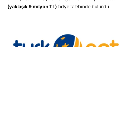
(yaklaşık 9 milyon TL)
fidye talebinde bulundu.
TurkNet’ten henüz resmi açıklama yok
Şu ana kadar TurkNet tarafından
resmi bir açıklama
yapılmadı. Şirketin olayla ilgili bir güvenlik araştırması
yürüttüğü tahmin ediliyor. Kullanıcılar, siber
güvenliklerini sağlamak için hesap bilgilerini
değiştirmeleri ve bilinmeyen kaynaklardan gelen e-