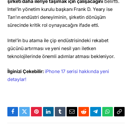
şirketi daha ileriye taşımak için çalışacağını
belirtti.
Intel’in yönetim kurulu başkanı Frank D. Yeary ise
Tan’ın endüstri deneyiminin, şirketin dönüşüm
sürecinde kritik rol oynayacağını ifade etti.
Intel’in bu atama ile çip endüstrisindeki rekabet
gücünü artırması ve yeni nesil yarı iletken
teknolojilerinde önemli adımlar atması bekleniyor.
İlginizi Çekebilir:
iPhone 17 serisi hakkında yeni
detaylar!
Facebook
Twitter
Pinterest
LinkedIn
Tumblr
Email
Reddit
Telegram
WhatsApp
Bağla
Kopya