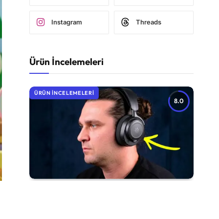
Instagram
Threads
Ürün İncelemeleri
ÜRÜN İNCELEMELERI
8.0
SteelSeries Arctis Nova 7 Wireless
Gen 2 İncelemesi
Sponsorlu
5 Temmuz 2026