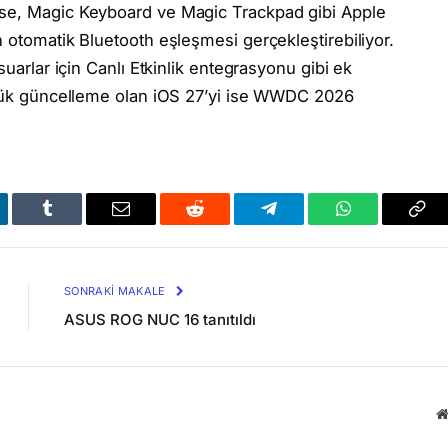
use, Magic Keyboard ve Magic Trackpad gibi Apple
n otomatik Bluetooth eşleşmesi gerçekleştirebiliyor.
suarlar için Canlı Etkinlik entegrasyonu gibi ek
büyük güncelleme olan iOS 27’yi ise WWDC 2026
kedIn
Tumblr
Email
Reddit
Telegram
WhatsApp
Bağl
Kop
SONRAKI MAKALE
ASUS ROG NUC 16 tanıtıldı