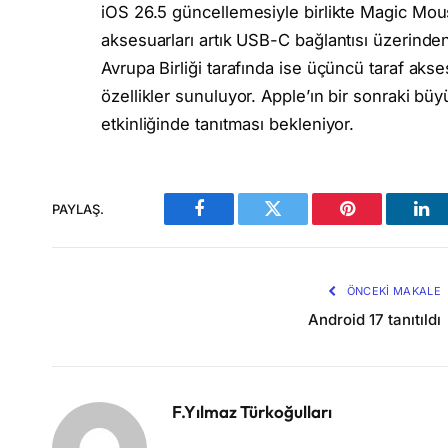
iOS 26.5 güncellemesiyle birlikte Magic Mo
aksesuarları artık USB-C bağlantısı üzerinde
Avrupa Birliği tarafında ise üçüncü taraf akse
özellikler sunuluyor. Apple’ın bir sonraki 
etkinliğinde tanıtması bekleniyor.
PAYLAŞ.
Facebook
Twitter
Pinterest
Lin
ÖNCEKI MAKALE
Android 17 tanıtıldı
F.Yılmaz Türkoğulları