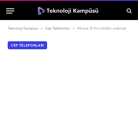
Teknoloji Kampusu
»
Cep Telefonları
»
iPhone 18 Pro kılıfları sızdırıldı
CEP TELEFONLARI