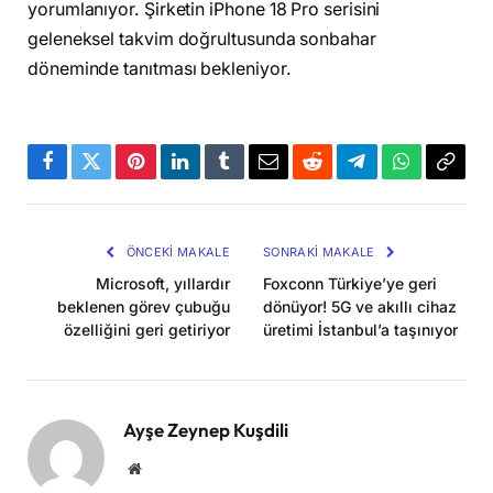
yorumlanıyor. Şirketin iPhone 18 Pro serisini
geleneksel takvim doğrultusunda sonbahar
döneminde tanıtması bekleniyor.
Facebook
Twitter
Pinterest
LinkedIn
Tumblr
Email
Reddit
Telegram
WhatsApp
Bağla
Kopya
ÖNCEKI MAKALE
SONRAKI MAKALE
Microsoft, yıllardır
Foxconn Türkiye’ye geri
beklenen görev çubuğu
dönüyor! 5G ve akıllı cihaz
özelliğini geri getiriyor
üretimi İstanbul’a taşınıyor
Ayşe Zeynep Kuşdili
Website