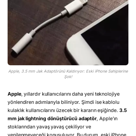
Apple, 3.5 mm Jak Adaptörünü Kaldırıyor: Eski iPhone Sahiplerine
Şok!
Apple
, yıllardır kullanıcılarını daha yeni teknolojiye
yönlendiren adımlarıyla biliniyor. Şimdi ise kablolu
kulaklık kullanıcılarını üzecek bir kararın eşiğinde.
3.5
mm jak lightning dönüştürücü adaptör
, Apple’ın
stoklarından yavaş yavaş çekiliyor ve
yenilenmeyeceği konuşuluyor. Bu durum, eski iPhone