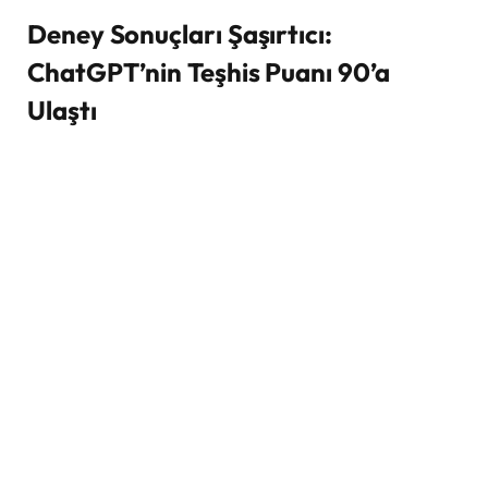
Deney Sonuçları Şaşırtıcı:
ChatGPT’nin Teşhis Puanı 90’a
Ulaştı
Boston’daki
Beth Israel Deaconess Tıp Merkezi
tarafından gerçekleştirilen deneyde,
ChatGPT’nin
hastalık teşhis yetenekleri
doktorlarla karşılaştırıldı.
Sonuçlar oldukça dikkat çekiciydi:
ChatGPT
, hastalık teşhisinde
90 puan
alarak tüm
katılımcıları geride bıraktı.
Yapay zekadan destek alan doktorlar, ortalama
76
puan
elde etti.
Hiçbir yapay zeka aracı kullanmayan doktorların
puanı ise
74’te kaldı
.