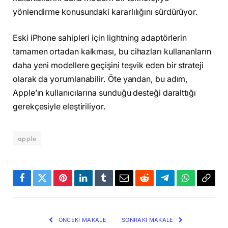
yönlendirme konusundaki kararlılığını sürdürüyor.
Eski iPhone sahipleri için lightning adaptörlerin
tamamen ortadan kalkması, bu cihazları kullananların
daha yeni modellere geçişini teşvik eden bir strateji
olarak da yorumlanabilir. Öte yandan, bu adım,
Apple’ın kullanıcılarına sunduğu desteği daralttığı
gerekçesiyle eleştiriliyor.
apple
Facebook
Twitter
Pinterest
LinkedIn
Tumblr
Email
Reddit
Telegram
WhatsApp
Bağla
Kopya
ÖNCEKI MAKALE
SONRAKI MAKALE