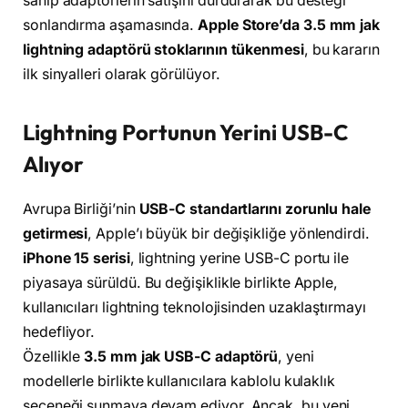
sahip adaptörlerin satışını durdurarak bu desteği
sonlandırma aşamasında.
Apple Store’da 3.5 mm jak
lightning adaptörü stoklarının tükenmesi
, bu kararın
ilk sinyalleri olarak görülüyor.
Lightning Portunun Yerini USB-C
Alıyor
Avrupa Birliği’nin
USB-C standartlarını zorunlu hale
getirmesi
, Apple’ı büyük bir değişikliğe yönlendirdi.
iPhone 15 serisi
, lightning yerine USB-C portu ile
piyasaya sürüldü. Bu değişiklikle birlikte Apple,
kullanıcıları lightning teknolojisinden uzaklaştırmayı
hedefliyor.
Özellikle
3.5 mm jak USB-C adaptörü
, yeni
modellerle birlikte kullanıcılara kablolu kulaklık
seçeneği sunmaya devam ediyor. Ancak, bu yeni