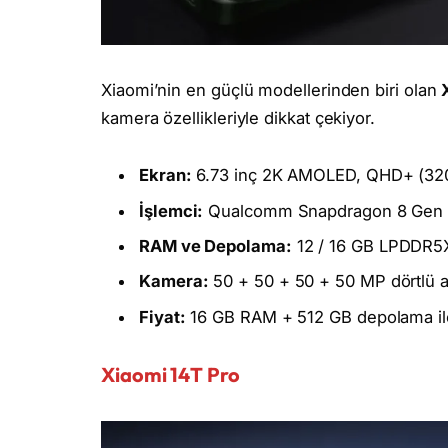
Xiaomi’nin en güçlü modellerinden biri olan
kamera özellikleriyle dikkat çekiyor.
Ekran:
6.73 inç 2K AMOLED, QHD+ (3200
İşlemci:
Qualcomm Snapdragon 8 Gen
RAM ve Depolama:
12 / 16 GB LPDDR5X
Kamera:
50 + 50 + 50 + 50 MP dörtlü 
Fiyat:
16 GB RAM + 512 GB depolama il
Xiaomi 14T Pro