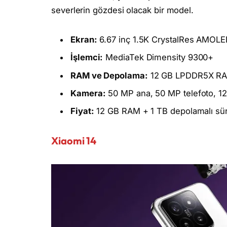
severlerin gözdesi olacak bir model.
Ekran:
6.67 inç 1.5K CrystalRes AMOLED,
İşlemci:
MediaTek Dimensity 9300+
RAM ve Depolama:
12 GB LPDDR5X RAM
Kamera:
50 MP ana, 50 MP telefoto, 12
Fiyat:
12 GB RAM + 1 TB depolamalı sü
Xiaomi 14