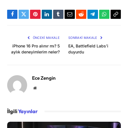
Facebook
Twitter
Pinterest
LinkedIn
Tumblr
Email
Reddit
Telegram
WhatsApp
Bağla
Kopya
ÖNCEKI MAKALE
SONRAKI MAKALE
iPhone 16 Pro alınır mı? 5
EA, Battlefield Labs’i
aylık deneyimlerim neler?
duyurdu
Ece Zengin
Website
İlgili
Yayınlar