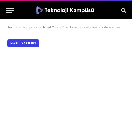
Teknoloji Kampusu
»
Nasıl Yapılır?
»
En iyi Kıble bulma yöntemleri ve uygulamaları!
NASIL YAPILIR?