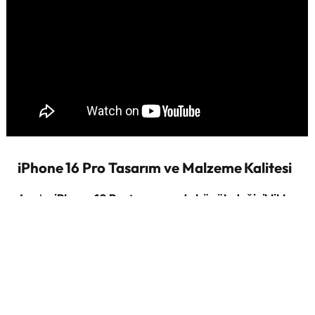
iPhone 16 Pro Tasarım ve Malzeme Kalitesi
Apple,
iPhone 16 Pro tasarımında büyük değişiklikler
yapmadı
.
Titanyum malzeme
yine bu modelde de
kullanıldı ve premium bir his sunuyor. Ancak
iPhone
15 Pro ile arasında belirgin bir fark var mı?
Açıkçası,
hayır.
Yeni eklenen
Aksiyon Butonu
, beklenen etkiyi