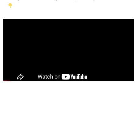
GIGABYTE AORUS RTX 5080
Master Kutu İçeriği
GIGABYTE,
RTX 5080 Master modelinde
kutu
içeriğine oldukça önem vermiş. Kutu açılımında bizi şu