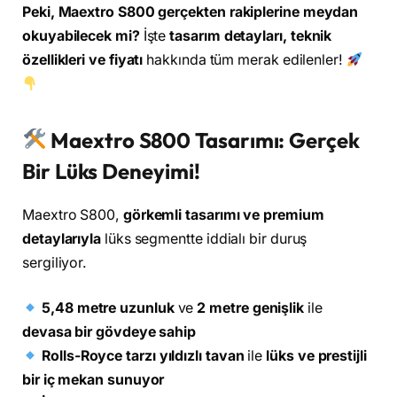
Peki, Maextro S800 gerçekten rakiplerine meydan
okuyabilecek mi?
İşte
tasarım detayları, teknik
özellikleri ve fiyatı
hakkında tüm merak edilenler!
Maextro S800 Tasarımı: Gerçek
Bir Lüks Deneyimi!
Maextro S800,
görkemli tasarımı ve premium
detaylarıyla
lüks segmentte iddialı bir duruş
sergiliyor.
5,48 metre uzunluk
ve
2 metre genişlik
ile
devasa bir gövdeye sahip
Rolls-Royce tarzı yıldızlı tavan
ile
lüks ve prestijli
bir iç mekan sunuyor