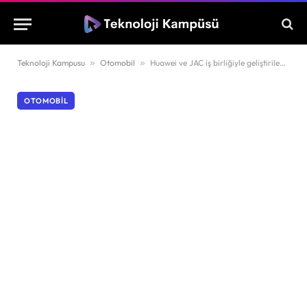
Teknoloji Kampusu
»
Otomobil
»
Huawei ve JAC iş birliğiyle geliştirilen Maextro S800 tanıtıldı
OTOMOBIL