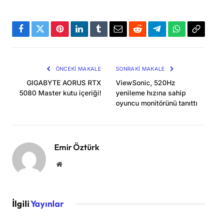
Facebook
Twitter
Pinterest
LinkedIn
Tumblr
Email
Reddit
Telegram
WhatsApp
Bağla
Kopya
ÖNCEKI MAKALE
SONRAKI MAKALE
GIGABYTE AORUS RTX
ViewSonic, 520Hz
5080 Master kutu içeriği!
yenileme hızına sahip
oyuncu monitörünü tanıttı
Emir Öztürk
Website
İlgili
Yayınlar