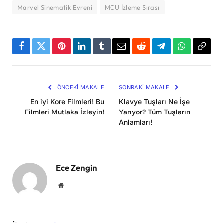
Marvel Sinematik Evreni
MCU İzleme Sırası
Facebook
Twitter
Pinterest
LinkedIn
Tumblr
Email
Reddit
Telegram
WhatsApp
Bağla
Kopya
ÖNCEKI MAKALE
SONRAKI MAKALE
En iyi Kore Filmleri! Bu
Klavye Tuşları Ne İşe
Filmleri Mutlaka İzleyin!
Yarıyor? Tüm Tuşların
Anlamları!
Ece Zengin
Website