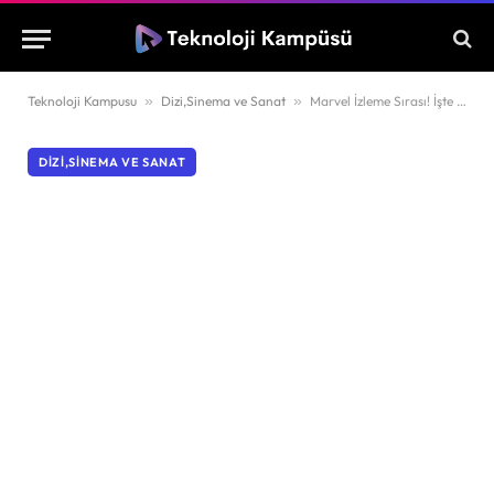
Teknoloji Kampusu
»
Dizi,Sinema ve Sanat
»
Marvel İzleme Sırası! İşte Tüm Detaylar
DIZI,SINEMA VE SANAT