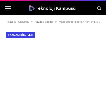
Teknoloji Kampusu
»
Faydalı Bilgiler
»
Masaüstü Bilgisayar Alırken Nelere Dikkat Edilmelidir?
FAYDALI BILGILER