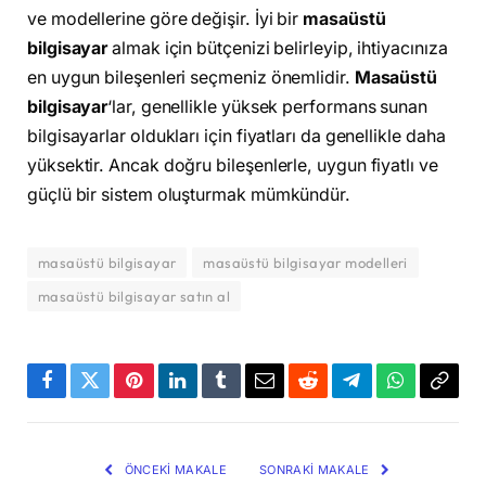
ve modellerine göre değişir. İyi bir
masaüstü
bilgisayar
almak için bütçenizi belirleyip, ihtiyacınıza
en uygun bileşenleri seçmeniz önemlidir.
Masaüstü
bilgisayar
‘lar, genellikle yüksek performans sunan
bilgisayarlar oldukları için fiyatları da genellikle daha
yüksektir. Ancak doğru bileşenlerle, uygun fiyatlı ve
güçlü bir sistem oluşturmak mümkündür.
masaüstü bilgisayar
masaüstü bilgisayar modelleri
masaüstü bilgisayar satın al
Facebook
Twitter
Pinterest
LinkedIn
Tumblr
Email
Reddit
Telegram
WhatsApp
Bağla
Kopya
ÖNCEKI MAKALE
SONRAKI MAKALE