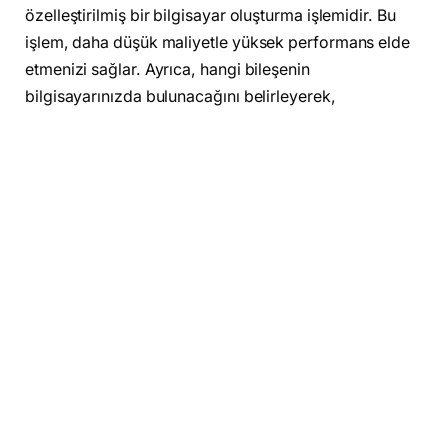
özelleştirilmiş bir bilgisayar oluşturma işlemidir. Bu
işlem, daha düşük maliyetle yüksek performans elde
etmenizi sağlar. Ayrıca, hangi bileşenin
bilgisayarınızda bulunacağını belirleyerek,
ihtiyaçlarınıza göre özelleştirilmiş bir sistem
kurabilirsiniz.
PC Toplama İçin Gerekli Bileşenler
Nelerdir?
Bir
PC toplama
işleminde dikkat edilmesi gereken en
önemli noktalardan biri, her bileşenin uyumlu
olmasıdır. İşte
PC toplama
için gerekli temel
bileşenler:
İşlemci (CPU):
Bilgisayarın beyinidir ve en güçlü