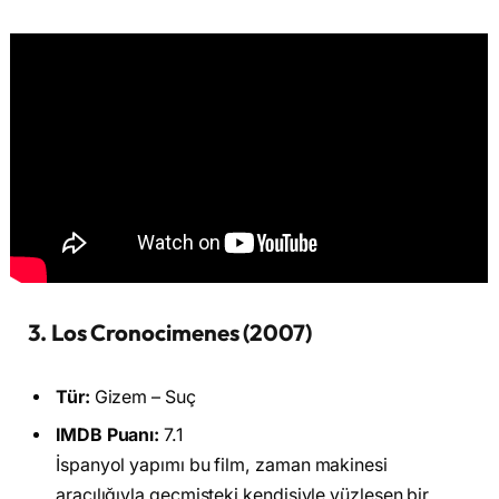
3. Los Cronocimenes (2007)
Tür:
Gizem – Suç
IMDB Puanı:
7.1
İspanyol yapımı bu film, zaman makinesi
aracılığıyla geçmişteki kendisiyle yüzleşen bir