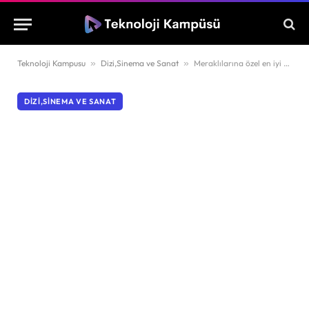
Teknoloji Kampusu
»
Dizi,Sinema ve Sanat
»
Meraklılarına özel en iyi zamanda yolculuk filmleri!
DIZI,SINEMA VE SANAT