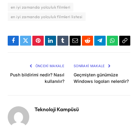
en iyi zamanda yolculuk filmleri
en iyi zamanda yolculuk filmleri listesi
Facebook
Twitter
Pinterest
LinkedIn
Tumblr
Email
Reddit
Telegram
WhatsApp
Bağla
Kopya
ÖNCEKI MAKALE
SONRAKI MAKALE
Push bildirimi nedir? Nasıl
Geçmişten günümüze
kullanılır?
Windows logoları nelerdir?
Teknoloji Kampüsü