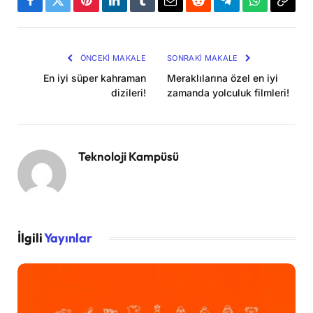
Facebook
Twitter
Pinterest
LinkedIn
Tumblr
Email
Reddit
Telegram
WhatsApp
Bağla
Kopya
ÖNCEKI MAKALE
SONRAKI MAKALE
En iyi süper kahraman
Meraklılarına özel en iyi
dizileri!
zamanda yolculuk filmleri!
Teknoloji Kampüsü
İlgili
Yayınlar