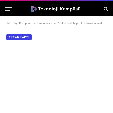
Teknoloji Kampusu
»
Ekran Kartı
»
MSI’ın özel 12 pin kablosu da eridi! RTX 5090 için güvenlik endişeleri artıyor
EKRAN KARTI