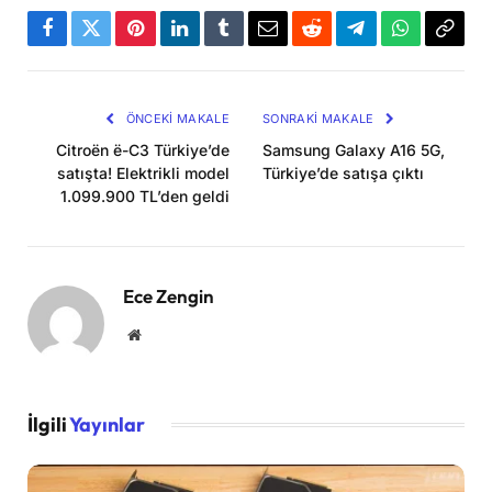
Facebook
Twitter
Pinterest
LinkedIn
Tumblr
Email
Reddit
Telegram
WhatsApp
Bağla
Kopya
ÖNCEKI MAKALE
SONRAKI MAKALE
Citroën ë-C3 Türkiye’de
Samsung Galaxy A16 5G,
satışta! Elektrikli model
Türkiye’de satışa çıktı
1.099.900 TL’den geldi
Ece Zengin
Website
İlgili
Yayınlar