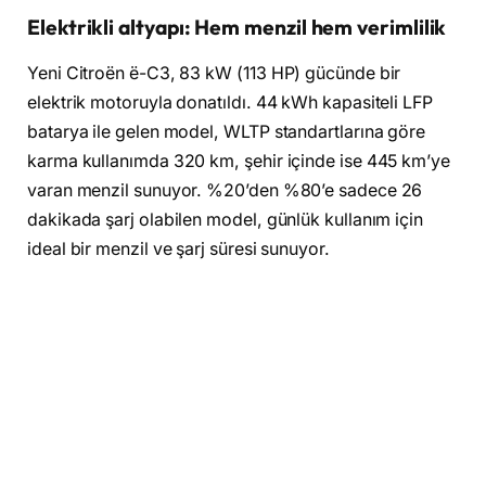
Elektrikli altyapı: Hem menzil hem verimlilik
Yeni Citroën ë-C3, 83 kW (113 HP) gücünde bir
elektrik motoruyla donatıldı. 44 kWh kapasiteli LFP
batarya ile gelen model, WLTP standartlarına göre
karma kullanımda 320 km, şehir içinde ise 445 km’ye
varan menzil sunuyor. %20’den %80’e sadece 26
dakikada şarj olabilen model, günlük kullanım için
ideal bir menzil ve şarj süresi sunuyor.
Donanım seçenekleri ve fiyat bilgisi
Türkiye’de
Plus
ve
Max
olmak üzere iki farklı donanım
seviyesiyle satışa çıkan ë-C3, hem temel ihtiyaçlara
hem de üst seviye donanım arayanlara hitap ediyor:
ë-C3 Plus
donanım: