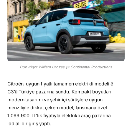
Copyright William Crozes @ Continental Productions
Citroën, uygun fiyatlı tamamen elektrikli modeli ë-
C3’ü Türkiye pazarına sundu. Kompakt boyutları,
modern tasarımı ve şehir içi sürüşlere uygun
menziliyle dikkat çeken model, lansmana özel
1.099.900 TL’lik fiyatıyla elektrikli araç pazarına
iddialı bir giriş yaptı.