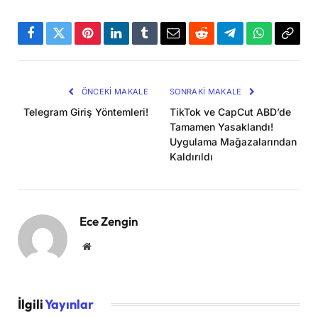
Facebook
Twitter
Pinterest
LinkedIn
Tumblr
Email
Reddit
Telegram
WhatsApp
Bağla
Kopya
ÖNCEKI MAKALE
SONRAKI MAKALE
Telegram Giriş Yöntemleri!
TikTok ve CapCut ABD’de
Tamamen Yasaklandı!
Uygulama Mağazalarından
Kaldırıldı
Ece Zengin
Website
İlgili
Yayınlar