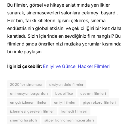
Bu filmler, görsel ve hikaye anlatımında yenilikler
sunarak, sinemaseverleri salonlara çekmeyi başardı.
Her biri, farklı kitlelerin ilgisini çekerek, sinema
endüstrisinin global etkisini ve çekiciliğini bir kez daha
kanıtladı. Sizin içlerinde en sevdiğiniz film hangisi? Bu
filmler dışında önerilerinizi mutlaka yorumlar kısmında
bizimle paylaşın.
İlginizi çekebilir:
En İyi ve Güncel Hacker Filmleri
2020'ler sineması
aksiyon dolu filmler
animasyon başarıları
box office
devam filmleri
en çok izlenen filmler
en iyi filmler
gişe rekoru filmleri
izlenmesi gereken filmler
komedi filmleri
sinema hasılatı
süper kahraman maceraları