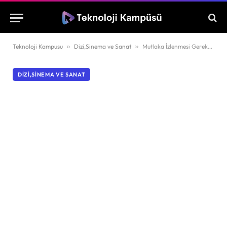
Teknoloji Kampusu
»
Dizi,Sinema ve Sanat
»
Mutlaka İzlenmesi Gereken Filmler!
DIZI,SINEMA VE SANAT