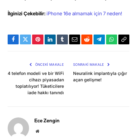
İlginizi Çekebilir:
iPhone 16e almamak için 7 neden!
Facebook
Twitter
Pinterest
LinkedIn
Tumblr
Email
Reddit
Telegram
WhatsApp
Bağla
Kopya
ÖNCEKI MAKALE
SONRAKI MAKALE
4 telefon modeli ve bir WiFi
Neuralink implantıyla çığır
cihazı piyasadan
açan gelişme!
toplatılıyor! Tüketicilere
iade hakkı tanındı
Ece Zengin
Website