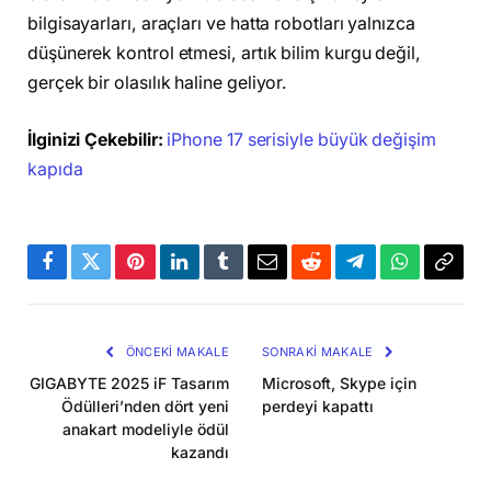
bilgisayarları, araçları ve hatta robotları yalnızca
düşünerek kontrol etmesi, artık bilim kurgu değil,
gerçek bir olasılık haline geliyor.
İlginizi Çekebilir:
iPhone 17 serisiyle büyük değişim
kapıda
Facebook
Twitter
Pinterest
LinkedIn
Tumblr
Email
Reddit
Telegram
WhatsApp
Bağla
Kopya
ÖNCEKI MAKALE
SONRAKI MAKALE
GIGABYTE 2025 iF Tasarım
Microsoft, Skype için
Ödülleri’nden dört yeni
perdeyi kapattı
anakart modeliyle ödül
kazandı