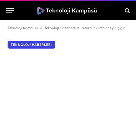
Teknoloji Kampusu
»
Teknoloji Haberleri
»
Neuralink implantıyla çığır açan gelişme!
TEKNOLOJI HABERLERI