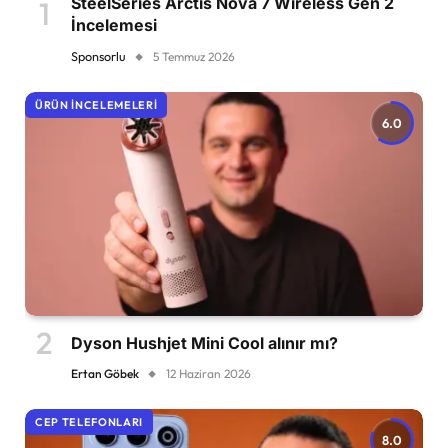
SteelSeries Arctis Nova 7 Wireless Gen 2
İncelemesi
Sponsorlu
5 Temmuz 2026
ÜRÜN İNCELEMELERI
6.0
Dyson Hushjet Mini Cool alınır mı?
Ertan Göbek
12 Haziran 2026
CEP TELEFONLARI
8.0