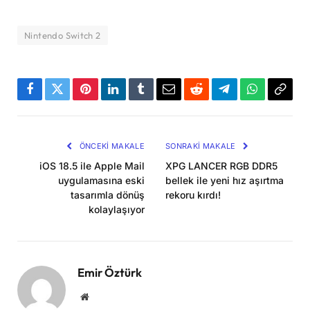
Nintendo Switch 2
Facebook
Twitter
Pinterest
LinkedIn
Tumblr
Email
Reddit
Telegram
WhatsApp
Bağla
Kopya
ÖNCEKI MAKALE
SONRAKI MAKALE
iOS 18.5 ile Apple Mail
XPG LANCER RGB DDR5
uygulamasına eski
bellek ile yeni hız aşırtma
tasarımla dönüş
rekoru kırdı!
kolaylaşıyor
Emir Öztürk
Website