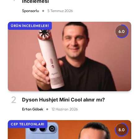
İncelemesi
Sponsorlu
5 Temmuz 2026
ÜRÜN İNCELEMELERI
6.0
Dyson Hushjet Mini Cool alınır mı?
Ertan Göbek
12 Haziran 2026
CEP TELEFONLARI
8.0