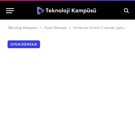
Teknoloji Kampusu
»
Oyun Dünyası
»
Nintendo Switch 2 resmen geliyor!
OYUN DÜNYASI