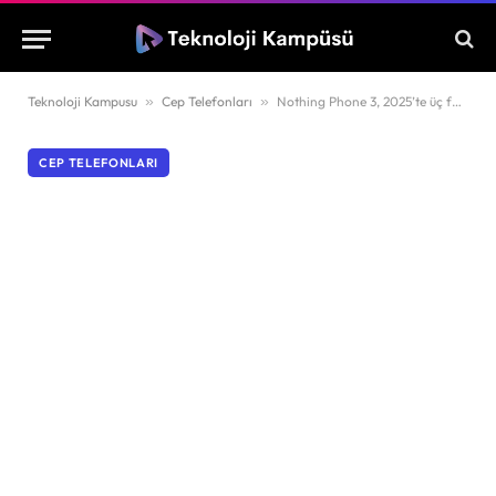
Teknoloji Kampusu
»
Cep Telefonları
»
Nothing Phone 3, 2025’te üç farklı modelle geliyor!
CEP TELEFONLARI