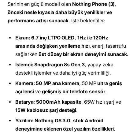
Serinin en güçlü modeli olan
Nothing Phone (3)
,
önceki nesle kıyasla daha büyük yenilikler ve
performans artışı sunacak
. İşte beklentiler:
Ekran:
6.7 inç LTPO OLED
,
1Hz ile 120Hz
arasında değişken yenileme hızı
, enerji tasarrufu
sağlarken
üst düzey bir ekran deneyimi sunacak
.
İşlemci:
Snapdragon 8s Gen 3
, yapay zeka
destekli işlemler ve daha iyi güç verimliliği.
Kamera:
50 MP ana kamera
, 50 MP
ultra geniş
açı lensi
ve
gelişmiş bir telefoto sensör
.
Batarya:
5000mAh kapasite
, 65W hızlı şarj ve
15W kablosuz şarj desteği
.
Yazılım:
Nothing OS 3.0
,
stok Android
deneyimine eklenen özel yazılım özellikleri
.