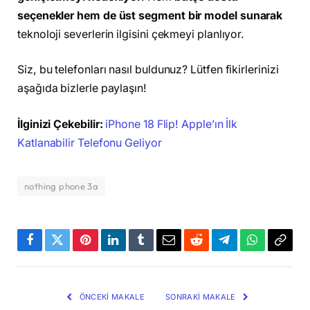
seçenekler hem de üst segment bir model sunarak
teknoloji severlerin ilgisini çekmeyi planlıyor.
Siz, bu telefonları nasıl buldunuz? Lütfen fikirlerinizi
aşağıda bizlerle paylaşın!
İlginizi Çekebilir:
iPhone 18 Flip! Apple’ın İlk
Katlanabilir Telefonu Geliyor
nothing phone 3a
Facebook
Twitter
Pinterest
LinkedIn
Tumblr
Email
Reddit
Telegram
WhatsApp
Bağla
Kopya
ÖNCEKI MAKALE
SONRAKI MAKALE