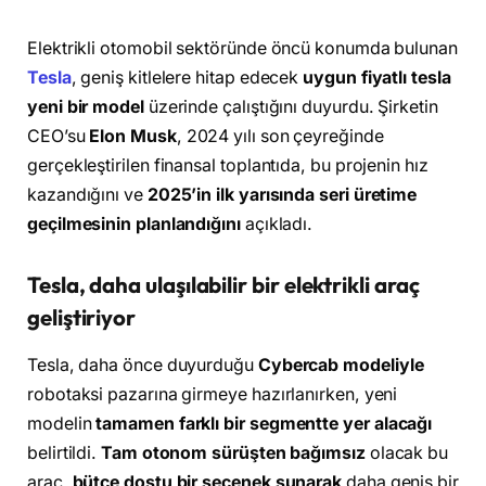
Elektrikli otomobil sektöründe öncü konumda bulunan
Tesla
, geniş kitlelere hitap edecek
uygun fiyatlı tesla
yeni bir model
üzerinde çalıştığını duyurdu. Şirketin
CEO’su
Elon Musk
, 2024 yılı son çeyreğinde
gerçekleştirilen finansal toplantıda, bu projenin hız
kazandığını ve
2025’in ilk yarısında seri üretime
geçilmesinin planlandığını
açıkladı.
Tesla, daha ulaşılabilir bir elektrikli araç
geliştiriyor
Tesla, daha önce duyurduğu
Cybercab modeliyle
robotaksi pazarına girmeye hazırlanırken, yeni
modelin
tamamen farklı bir segmentte yer alacağı
belirtildi.
Tam otonom sürüşten bağımsız
olacak bu
araç,
bütçe dostu bir seçenek sunarak
daha geniş bir