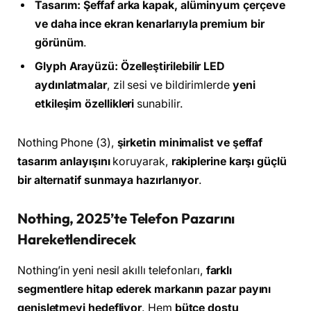
Tasarım:
Şeffaf arka kapak, alüminyum çerçeve
ve daha ince ekran kenarlarıyla premium bir
görünüm
.
Glyph Arayüzü:
Özelleştirilebilir LED
aydınlatmalar
, zil sesi ve bildirimlerde
yeni
etkileşim özellikleri
sunabilir.
Nothing Phone (3),
şirketin minimalist ve şeffaf
tasarım anlayışını
koruyarak,
rakiplerine karşı güçlü
bir alternatif sunmaya hazırlanıyor
.
Nothing, 2025’te Telefon Pazarını
Hareketlendirecek
Nothing’in yeni nesil akıllı telefonları,
farklı
segmentlere hitap ederek markanın pazar payını
genişletmeyi hedefliyor
. Hem
bütçe dostu