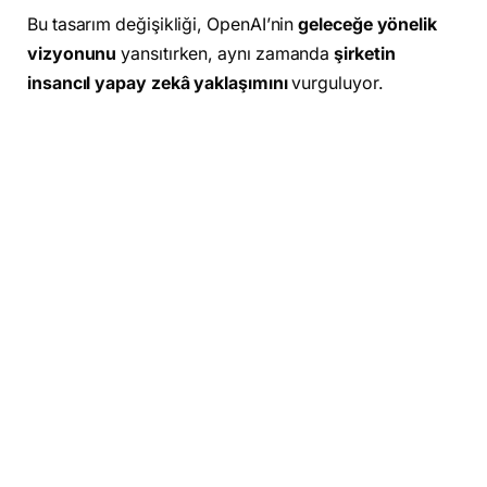
Bu tasarım değişikliği, OpenAI’nin
geleceğe yönelik
vizyonunu
yansıtırken, aynı zamanda
şirketin
insancıl yapay zekâ yaklaşımını
vurguluyor.
Yeni Yazı Tipi: OpenAI Sans
Logonun yanı sıra
yeni bir yazı tipi
de kullanıma
sunuldu:
OpenAI Sans
. Bu font,
geometrik kesinliği
ve yumuşak hatları
bir araya getirerek
modern ama
sıcak bir görünüm sunuyor
.