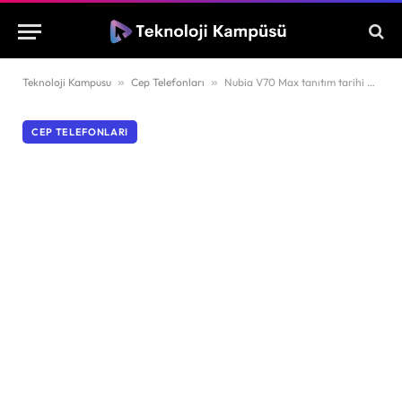
Teknoloji Kampusu
»
Cep Telefonları
»
Nubia V70 Max tanıtım tarihi belli oldu!
CEP TELEFONLARI