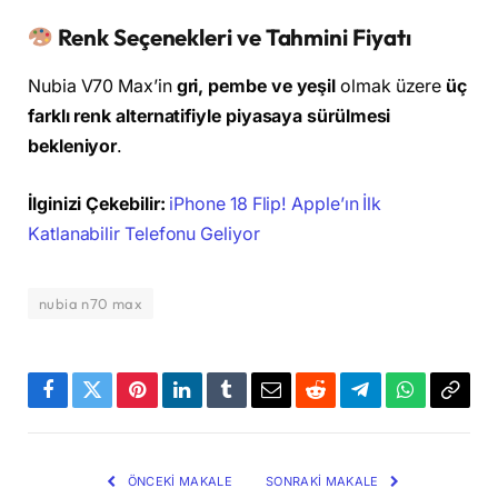
Renk Seçenekleri ve Tahmini Fiyatı
Nubia V70 Max’in
gri, pembe ve yeşil
olmak üzere
üç
farklı renk alternatifiyle piyasaya sürülmesi
bekleniyor
.
İlginizi Çekebilir:
iPhone 18 Flip! Apple’ın İlk
Katlanabilir Telefonu Geliyor
nubia n70 max
Facebook
Twitter
Pinterest
LinkedIn
Tumblr
Email
Reddit
Telegram
WhatsApp
Bağla
Kopya
ÖNCEKI MAKALE
SONRAKI MAKALE