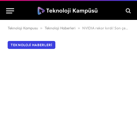
Teknoloji Kampusu
»
Teknoloji Haberleri
»
NVIDIA rekor kırdı! Son çeyrekte 22 milyar Dolar net kâr açıkladı
TEKNOLOJI HABERLERI