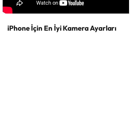
iPhone İçin En İyi Kamera Ayarları
1. Video Çekimi İçin İdeal Ayarlar
iPhone’un video çekim kalitesi oldukça yüksektir,
ancak çekimlerinizi profesyonel hale getirmek için şu
ayarları yapmalısınız:
Çözünürlük ve FPS Seçimi:
YouTube içerikleri için
4K 24 FPS veya 30 FPS
en iyi seçimdir.
Daha akıcı ve dinamik videolar için
60 FPS
kullanabilirsiniz.