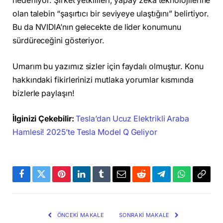
hedefliyor. Şirket yetkilileri, yapay zeka teknolojilerine
olan talebin “şaşırtıcı bir seviyeye ulaştığını” belirtiyor.
Bu da NVIDIA’nın gelecekte de lider konumunu
sürdüreceğini gösteriyor.
Umarım bu yazımız sizler için faydalı olmuştur. Konu
hakkındaki fikirlerinizi mutlaka yorumlar kısmında
bizlerle paylaşın!
İlginizi Çekebilir:
Tesla’dan Ucuz Elektrikli Araba
Hamlesi! 2025’te Tesla Model Q Geliyor
Facebook
Twitter
Pinterest
LinkedIn
Tumblr
Email
Reddit
Telegram
WhatsApp
Bağla
Kopya
ÖNCEKI MAKALE
SONRAKI MAKALE