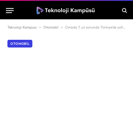
Teknoloji Kampusu
»
Otomobil
»
Omoda 7, yıl sonunda Türkiye’de yollara çıkıyor
OTOMOBIL