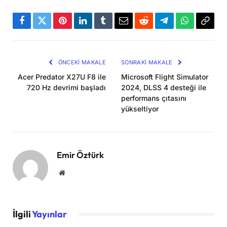
Facebook
Twitter
Pinterest
LinkedIn
Tumblr
Email
Reddit
Telegram
WhatsApp
Bağla
Kopya
ÖNCEKI MAKALE
SONRAKI MAKALE
Acer Predator X27U F8 ile
Microsoft Flight Simulator
720 Hz devrimi başladı
2024, DLSS 4 desteği ile
performans çıtasını
yükseltiyor
Emir Öztürk
Website
İlgili
Yayınlar