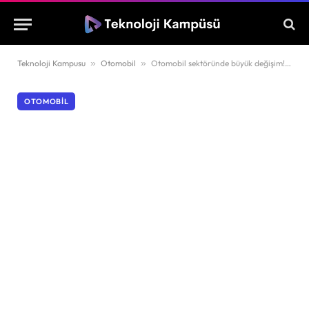
Teknoloji Kampusu
»
Otomobil
»
Otomobil sektöründe büyük değişim! ÖTV sistemi sil baştan düzenleniyor
OTOMOBIL