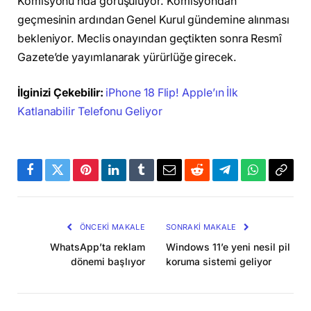
Komisyonu’nda görüşülüyor. Komisyondan
geçmesinin ardından Genel Kurul gündemine alınması
bekleniyor. Meclis onayından geçtikten sonra Resmî
Gazete’de yayımlanarak yürürlüğe girecek.
İlginizi Çekebilir:
iPhone 18 Flip! Apple’ın İlk
Katlanabilir Telefonu Geliyor
Facebook
Twitter
Pinterest
LinkedIn
Tumblr
Email
Reddit
Telegram
WhatsApp
Bağla
Kopya
ÖNCEKI MAKALE
SONRAKI MAKALE
WhatsApp’ta reklam
Windows 11’e yeni nesil pil
dönemi başlıyor
koruma sistemi geliyor