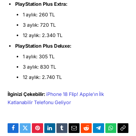
PlayStation Plus Extra:
1 aylık: 260 TL
3 aylık: 720 TL
12 aylık: 2.340 TL
PlayStation Plus Deluxe:
1 aylık: 305 TL
3 aylık: 830 TL
12 aylık: 2.740 TL
İlginizi Çekebilir:
iPhone 18 Flip! Apple’ın İlk
Katlanabilir Telefonu Geliyor
Facebook
Twitter
Pinterest
LinkedIn
Tumblr
Email
Reddit
Telegram
WhatsApp
Bağla