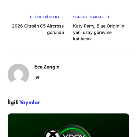
Kopya
ÖNCEKI MAKALE
SONRAKI MAKALE
2026 Citroën C5 Aircross
Katy Perry, Blue Origin’in
göründü
yeni uzay görevine
katılacak
Ece Zengin
Website
İlgili
Yayınlar