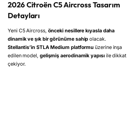
2026 Citroën C5 Aircross Tasarım
Detayları
Yeni C5 Aircross,
önceki nesillere kıyasla daha
dinamik ve şık bir görünüme sahip
olacak.
Stellantis’in STLA Medium platformu
üzerine inşa
edilen model,
gelişmiş aerodinamik yapısı
ile dikkat
çekiyor.
1. Ön Tasarım
Yenilenen ön tampon
ve far tasarımı, araca daha
keskin bir görünüm kazandırıyor.
Citroën’in
yeni nesil aydınlatma imzası
, ince LED
farlarla kendini gösteriyor.
Daha geniş ızgara tasarımı
, SUV’nin güçlü