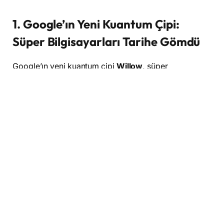
1. Google’ın Yeni Kuantum Çipi:
Süper Bilgisayarları Tarihe Gömdü
Google’ın yeni kuantum çipi
Willow
, süper
bilgisayarların şu anda yapabileceği işlemleri
neredeyse anında tamamlamayı başarıyor. Şirketin
Google Quantum AI
ekibi, bu yeni çipin
10 septilyon
yıl
süren bir işlemeyi yalnızca 5 dakikada
tamamlayabildiğini açıkladı. Bu teknoloji, yalnızca
bilimsel araştırmalarla sınırlı kalmayacak, aynı
zamanda günlük yaşamda da büyük etkiler yaratabilir.
Kuantum bilgisayarların
kripto para madenciliği
ve
gizlilik güvenliği
gibi alanlarda devrim yaratması
bekleniyor. Ancak bu yenilik, mevcut şifreleme
yöntemlerinin güvensiz hale gelmesine yol açabilir, bu