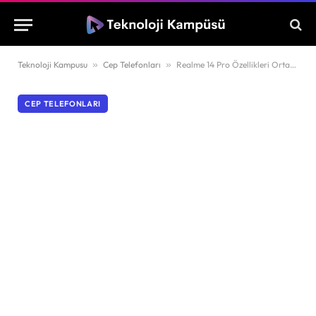
Teknoloji Kampusu
»
Cep Telefonları
»
Realme 14 Pro Özellikleri Ortaya Çıktı!
CEP TELEFONLARI