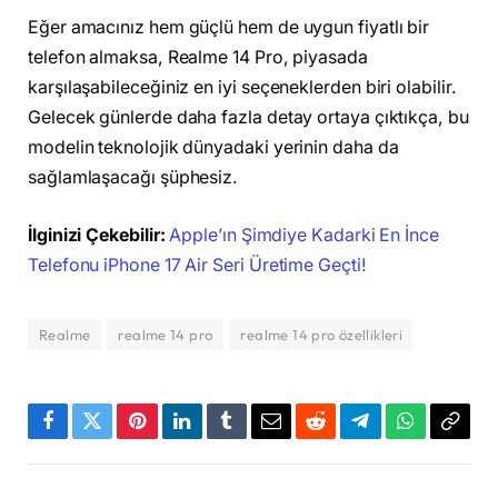
Eğer amacınız hem güçlü hem de uygun fiyatlı bir
telefon almaksa, Realme 14 Pro, piyasada
karşılaşabileceğiniz en iyi seçeneklerden biri olabilir.
Gelecek günlerde daha fazla detay ortaya çıktıkça, bu
modelin teknolojik dünyadaki yerinin daha da
sağlamlaşacağı şüphesiz.
İlginizi Çekebilir:
Apple’ın Şimdiye Kadarki En İnce
Telefonu iPhone 17 Air Seri Üretime Geçti!
Realme
realme 14 pro
realme 14 pro özellikleri
Facebook
Twitter
Pinterest
LinkedIn
Tumblr
Email
Reddit
Telegram
WhatsApp
Bağla
Kopya