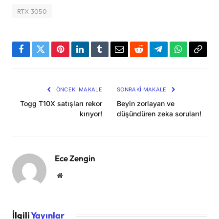
RTX 3050
Facebook
Twitter
Pinterest
LinkedIn
Tumblr
Email
Reddit
Telegram
WhatsApp
Bağla
Kopya
ÖNCEKI MAKALE
SONRAKI MAKALE
Togg T10X satışları rekor
Beyin zorlayan ve
kırıyor!
düşündüren zeka soruları!
Ece Zengin
Website
İlgili
Yayınlar