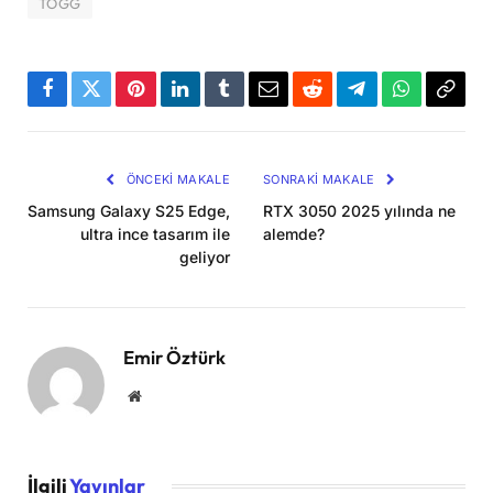
TOGG
Facebook
Twitter
Pinterest
LinkedIn
Tumblr
Email
Reddit
Telegram
WhatsApp
Bağla
Kopya
ÖNCEKI MAKALE
SONRAKI MAKALE
Samsung Galaxy S25 Edge,
RTX 3050 2025 yılında ne
ultra ince tasarım ile
alemde?
geliyor
Emir Öztürk
Website
İlgili
Yayınlar