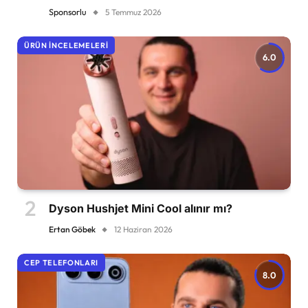
Sponsorlu
5 Temmuz 2026
ÜRÜN İNCELEMELERI
6.0
Dyson Hushjet Mini Cool alınır mı?
Ertan Göbek
12 Haziran 2026
CEP TELEFONLARI
8.0