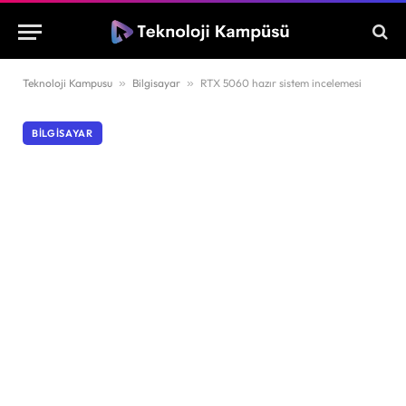
Teknoloji Kampusu
»
Bilgisayar
»
RTX 5060 hazır sistem incelemesi
BILGISAYAR