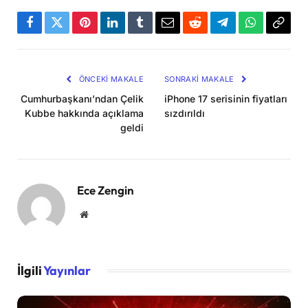
Facebook
Twitter
Pinterest
LinkedIn
Tumblr
Email
Reddit
Telegram
WhatsApp
Bağla
Kopya
ÖNCEKI MAKALE
SONRAKI MAKALE
Cumhurbaşkanı’ndan Çelik
iPhone 17 serisinin fiyatları
Kubbe hakkında açıklama
sızdırıldı
geldi
Ece Zengin
Website
İlgili
Yayınlar