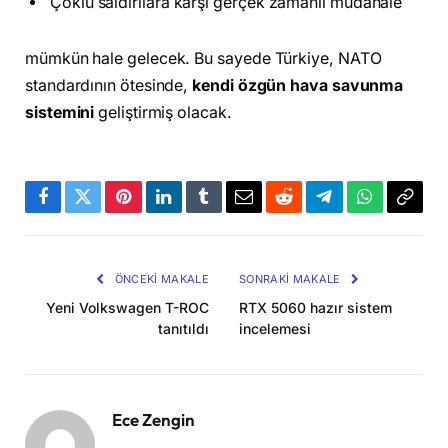
Çoklu saldırılara karşı gerçek zamanlı müdahale
mümkün hale gelecek. Bu sayede Türkiye, NATO
standardının ötesinde,
kendi özgün hava savunma
sistemini
geliştirmiş olacak.
Facebook
Twitter
Pinterest
LinkedIn
Tumblr
Email
Reddit
Telegram
WhatsApp
Bağla
Kopya
ÖNCEKI MAKALE
SONRAKI MAKALE
Yeni Volkswagen T-ROC
RTX 5060 hazır sistem
tanıtıldı
incelemesi
Ece Zengin