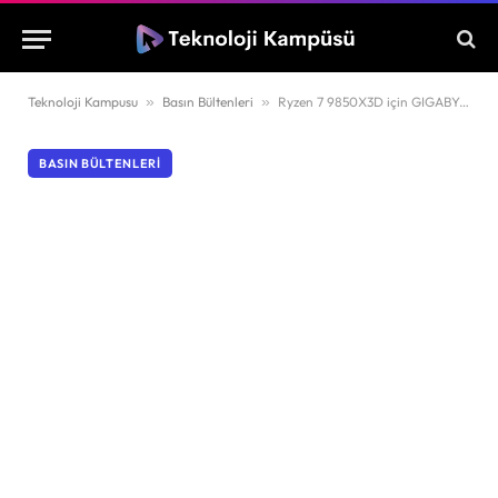
Teknoloji Kampusu
»
Basın Bültenleri
»
Ryzen 7 9850X3D için GIGABYTE’tan yeni BIOS hamlesi
BASIN BÜLTENLERI