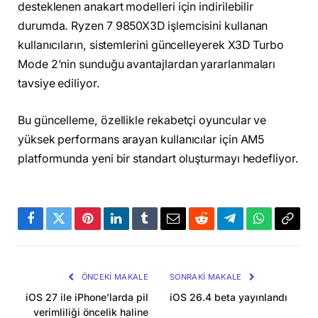
desteklenen anakart modelleri için indirilebilir
durumda. Ryzen 7 9850X3D işlemcisini kullanan
kullanıcıların, sistemlerini güncelleyerek X3D Turbo
Mode 2’nin sunduğu avantajlardan yararlanmaları
tavsiye ediliyor.
Bu güncelleme, özellikle rekabetçi oyuncular ve
yüksek performans arayan kullanıcılar için AM5
platformunda yeni bir standart oluşturmayı hedefliyor.
Facebook
Twitter
Pinterest
LinkedIn
Tumblr
Email
Reddit
Telegram
WhatsApp
Bağla
Kopya
ÖNCEKI MAKALE
SONRAKI MAKALE
iOS 27 ile iPhone’larda pil
iOS 26.4 beta yayınlandı
verimliliği öncelik haline