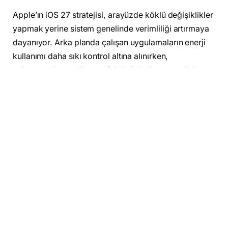
Apple’ın iOS 27 stratejisi, arayüzde köklü değişiklikler
yapmak yerine sistem genelinde verimliliği artırmaya
dayanıyor. Arka planda çalışan uygulamaların enerji
kullanımı daha sıkı kontrol altına alınırken,
animasyonlar ve sistem efektleri de donanımı daha az
zorlayacak şekilde optimize ediliyor. Bu yaklaşım,
günlük kullanımda daha uzun ekran süresi ve daha
tutarlı bir kullanıcı deneyimi sunmayı hedefliyor.
Facebook
Twitter
Pinterest
LinkedIn
Tumblr
Email
Reddit
Telegram
WhatsApp
Bağla
Kopya
ÖNCEKI MAKALE
SONRAKI MAKALE
iPhone 18 Pro ve Pro Max
Ryzen 7 9850X3D için
ile donanım tarafında
GIGABYTE’tan yeni BIOS