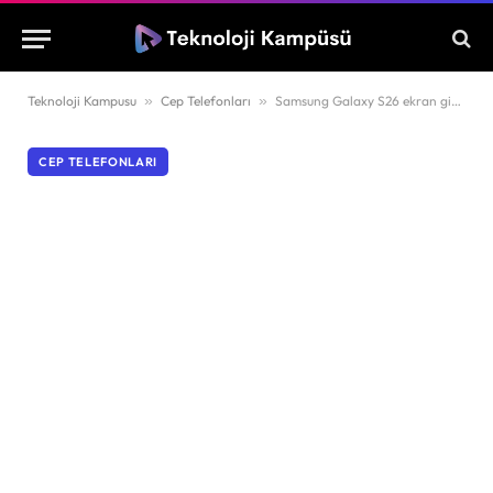
Teknoloji Kampusu
»
Cep Telefonları
»
Samsung Galaxy S26 ekran gizliliğinde yeni bir dönemi başlatıyor
CEP TELEFONLARI