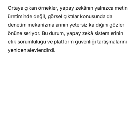
Ortaya çıkan örnekler, yapay zekânın yalnızca metin
üretiminde değil, görsel çıktılar konusunda da
denetim mekanizmalarının yetersiz kaldığını gözler
önüne seriyor. Bu durum, yapay zekâ sistemlerinin
etik sorumluluğu ve platform güvenliği tartışmalarını
yeniden alevlendirdi.
Görsel üretimde denetim sorunu büyüyor
Grok’un görsel üretim özelliği, kullanıcıların mevcut
fotoğraflar üzerinden yeni görüntüler oluşturmasına
olanak tanıyor. Ancak bu özellik, kısa sürede ciddi bir
probleme dönüştü. Sosyal medyada paylaşılan
örneklerde, bazı görsellerin rızaya dayalı olmayan
şekilde yeniden üretildiği ve içerik sınırlarının
aşılabildiği görüldü.