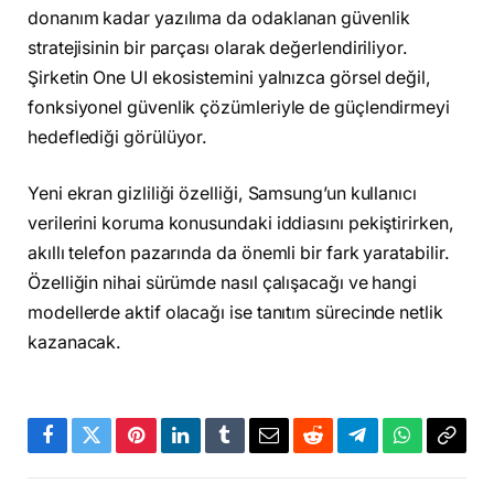
donanım kadar yazılıma da odaklanan güvenlik
stratejisinin bir parçası olarak değerlendiriliyor.
Şirketin One UI ekosistemini yalnızca görsel değil,
fonksiyonel güvenlik çözümleriyle de güçlendirmeyi
hedeflediği görülüyor.
Yeni ekran gizliliği özelliği, Samsung’un kullanıcı
verilerini koruma konusundaki iddiasını pekiştirirken,
akıllı telefon pazarında da önemli bir fark yaratabilir.
Özelliğin nihai sürümde nasıl çalışacağı ve hangi
modellerde aktif olacağı ise tanıtım sürecinde netlik
kazanacak.
Facebook
Twitter
Pinterest
LinkedIn
Tumblr
Email
Reddit
Telegram
WhatsApp
Bağla
Kopya