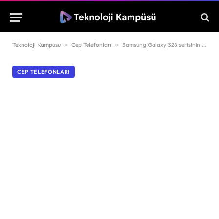
Teknoloji Kampusu
»
Cep Telefonları
»
Samsung Galaxy S26 serisinin Türkiye fiyatları netleşti
CEP TELEFONLARI