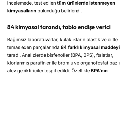
incelemede, test edilen
tüm ürünlerde istenmeyen
kimyasalların
bulunduğu belirlendi.
84 kimyasal tarandı, tablo endişe verici
Bağımsız laboratuvarlar, kulaklıkların plastik ve ciltle
temas eden parçalarında
84 farklı kimyasal maddeyi
taradı. Analizlerde bisfenoller (BPA, BPS), ftalatlar,
klorlanmış parafinler ile bromlu ve organofosfat bazlı
alev geciktiriciler tespit edildi. Özellikle
BPA’nın
örneklerin %98’inde
,
BPS’nin ise örneklerin dörtte
üçünden fazlasında
bulunması, maruziyetin
yaygınlığını gözler önüne serdi.
Avusturya sonuçları ise şaşırtıcı
Avusturya pazarında satılan 64 model özelinde