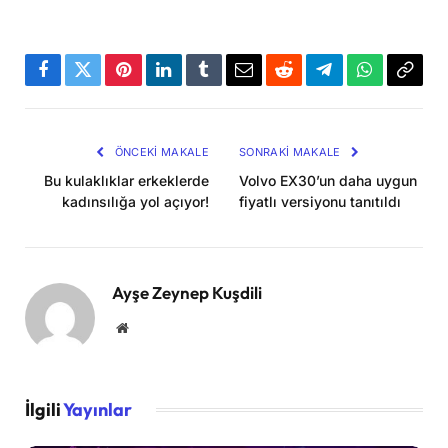
Facebook
Twitter
Pinterest
LinkedIn
Tumblr
Email
Reddit
Telegram
WhatsApp
Bağla
Kopya
ÖNCEKI MAKALE
SONRAKI MAKALE
Bu kulaklıklar erkeklerde
Volvo EX30’un daha uygun
kadınsılığa yol açıyor!
fiyatlı versiyonu tanıtıldı
Ayşe Zeynep Kuşdili
Website
İlgili
Yayınlar