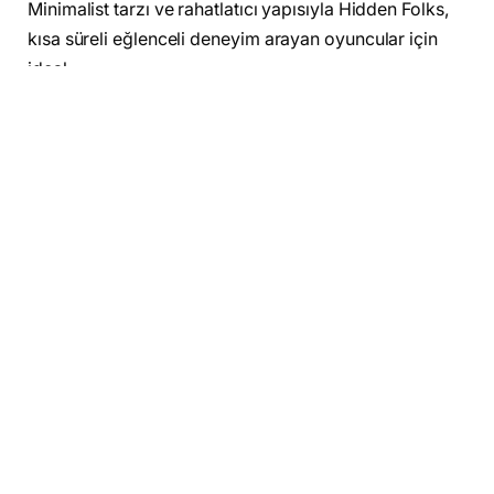
Minimalist tarzı ve rahatlatıcı yapısıyla Hidden Folks,
kısa süreli eğlenceli deneyim arayan oyuncular için
ideal.
Haftanın ikinci ücretsiz oyunu ise
Totally Reliable
Delivery Service
. Fizik tabanlı oynanışa sahip bu
yapım, oyunculara çeşitli teslimat görevlerini yerine
getirme fırsatı sunuyor. Ancak oyunun absürt fizik
kuralları, her teslimatı oldukça eğlenceli ve kaotik bir
maceraya dönüştürüyor. Tek başınıza
oynayabileceğiniz gibi arkadaşlarınızla çok oyunculu
deneyim yaşayabilir, kahkahalarla dolu anlar
yaşayabilirsiniz.
Gelecek hafta hangi oyunlar ücretsiz
olacak?