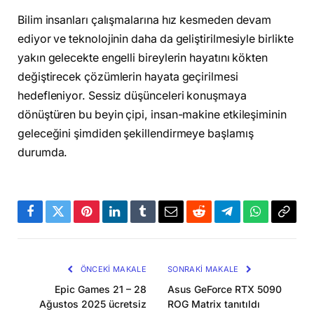
Bilim insanları çalışmalarına hız kesmeden devam
ediyor ve teknolojinin daha da geliştirilmesiyle birlikte
yakın gelecekte engelli bireylerin hayatını kökten
değiştirecek çözümlerin hayata geçirilmesi
hedefleniyor. Sessiz düşünceleri konuşmaya
dönüştüren bu beyin çipi, insan-makine etkileşiminin
geleceğini şimdiden şekillendirmeye başlamış
durumda.
Facebook
Twitter
Pinterest
LinkedIn
Tumblr
Email
Reddit
Telegram
WhatsApp
Bağla
Kopya
ÖNCEKI MAKALE
SONRAKI MAKALE
Epic Games 21 – 28
Asus GeForce RTX 5090
Ağustos 2025 ücretsiz
ROG Matrix tanıtıldı