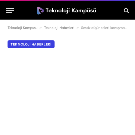
Teknoloji Kampusu
»
Teknoloji Haberleri
»
Sessiz düşünceleri konuşmaya çeviren beyin çipi geliştirildi
TEKNOLOJI HABERLERI