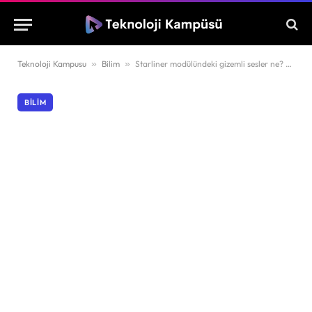
Teknoloji Kampusu
»
Bilim
»
Starliner modülündeki gizemli sesler ne? NASA açıkladı!
BILIM