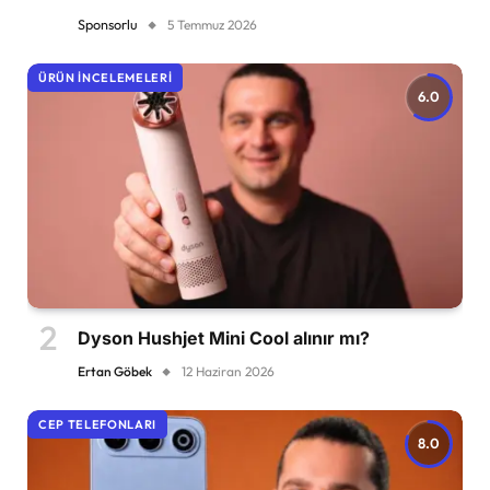
Sponsorlu
5 Temmuz 2026
ÜRÜN İNCELEMELERI
6.0
Dyson Hushjet Mini Cool alınır mı?
Ertan Göbek
12 Haziran 2026
CEP TELEFONLARI
8.0