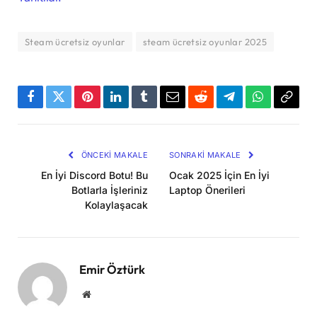
Steam ücretsiz oyunlar
steam ücretsiz oyunlar 2025
Facebook
Twitter
Pinterest
LinkedIn
Tumblr
Email
Reddit
Telegram
WhatsApp
Bağla
Kopya
ÖNCEKI MAKALE
SONRAKI MAKALE
En İyi Discord Botu! Bu
Ocak 2025 İçin En İyi
Botlarla İşleriniz
Laptop Önerileri
Kolaylaşacak
Emir Öztürk
Website