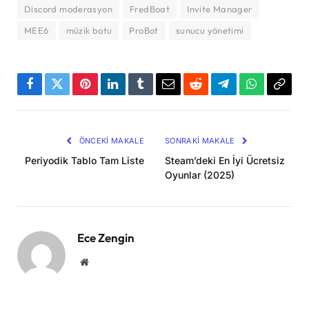
Discord moderasyon
FredBoat
Invite Manager
MEE6
müzik botu
ProBot
sunucu yönetimi
Facebook
Twitter
Pinterest
LinkedIn
Tumblr
Email
Reddit
Telegram
WhatsApp
Bağla
Kopya
ÖNCEKI MAKALE
SONRAKI MAKALE
Periyodik Tablo Tam Liste
Steam’deki En İyi Ücretsiz
Oyunlar (2025)
Ece Zengin
Website