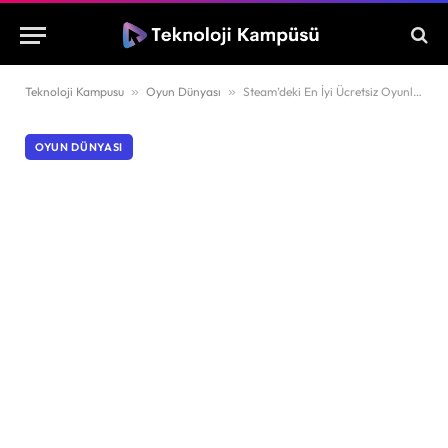
Teknoloji Kampusu
»
Oyun Dünyası
»
Steam’deki En İyi Ücretsiz Oyunlar (2025)
OYUN DÜNYASI