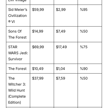
Sid Meier’s
$59,99
$2,99
%95
Civilization
® VI
Sons Of
$14,99
$7,49
%50
The Forest
STAR
$69,99
$17,49
%75
WARS Jedi:
Survivor
The Forest
$10,49
$1,04
%90
The
$37,99
$7,59
%50
Witcher 3:
Wild Hunt
(Complete
Edition)