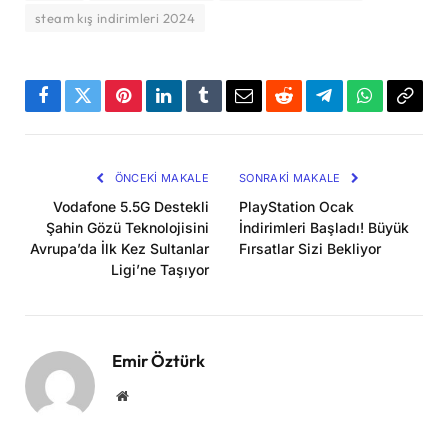
steam kış indirimleri 2024
Facebook
Twitter
Pinterest
LinkedIn
Tumblr
Email
Reddit
Telegram
WhatsApp
Bağla
Kopya
ÖNCEKI MAKALE
SONRAKI MAKALE
Vodafone 5.5G Destekli
PlayStation Ocak
Şahin Gözü Teknolojisini
İndirimleri Başladı! Büyük
Avrupa’da İlk Kez Sultanlar
Fırsatlar Sizi Bekliyor
Ligi’ne Taşıyor
Emir Öztürk
Website