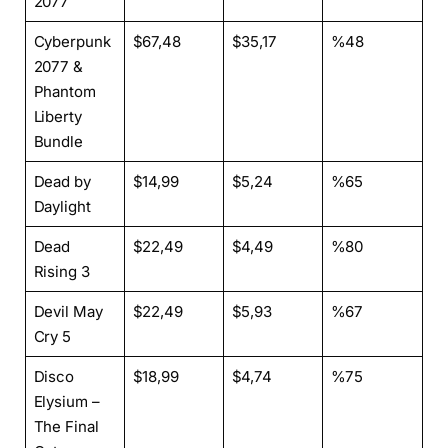
2077
Cyberpunk
$67,48
$35,17
%48
2077 &
Phantom
Liberty
Bundle
Dead by
$14,99
$5,24
%65
Daylight
Dead
$22,49
$4,49
%80
Rising 3
Devil May
$22,49
$5,93
%67
Cry 5
Disco
$18,99
$4,74
%75
Elysium –
The Final