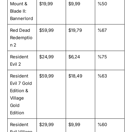
Mount &
$19,99
$9,99
%50
Blade II:
Bannerlord
Red Dead
$59,99
$19,79
%67
Redemptio
n 2
Resident
$24,99
$6,24
%75
Evil 2
Resident
$59,99
$18,49
%63
Evil 7 Gold
Edition &
Village
Gold
Edition
Resident
$29,99
$9,99
%60
Evil Village