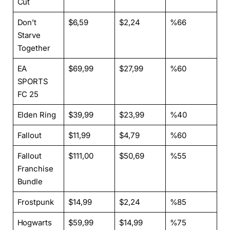
Cut
Don’t
$6,59
$2,24
%66
Starve
Together
EA
$69,99
$27,99
%60
SPORTS
FC 25
Elden Ring
$39,99
$23,99
%40
Fallout
$11,99
$4,79
%60
Fallout
$111,00
$50,69
%55
Franchise
Bundle
Frostpunk
$14,99
$2,24
%85
Hogwarts
$59,99
$14,99
%75