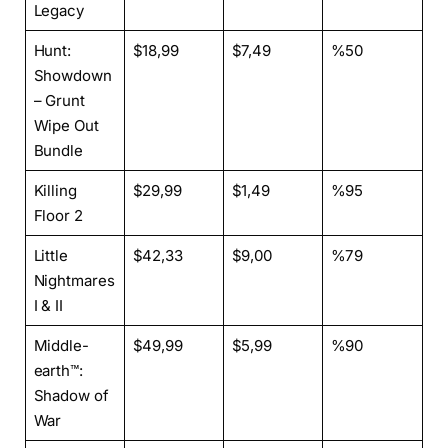
Legacy
Hunt:
$18,99
$7,49
%50
Showdown
– Grunt
Wipe Out
Bundle
Killing
$29,99
$1,49
%95
Floor 2
Little
$42,33
$9,00
%79
Nightmares
I & II
Middle-
$49,99
$5,99
%90
earth™:
Shadow of
War