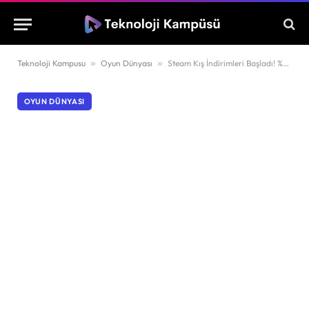
Teknoloji Kampusu
»
Oyun Dünyası
»
Steam Kış İndirimleri Başladı! %90’a Varan İndirimlerle Kaçırılmayacak Fırsatlar
OYUN DÜNYASI