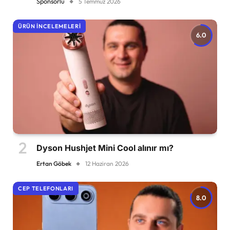
Sponsorlu
5 Temmuz 2026
ÜRÜN İNCELEMELERI
6.0
Dyson Hushjet Mini Cool alınır mı?
Ertan Göbek
12 Haziran 2026
CEP TELEFONLARI
8.0