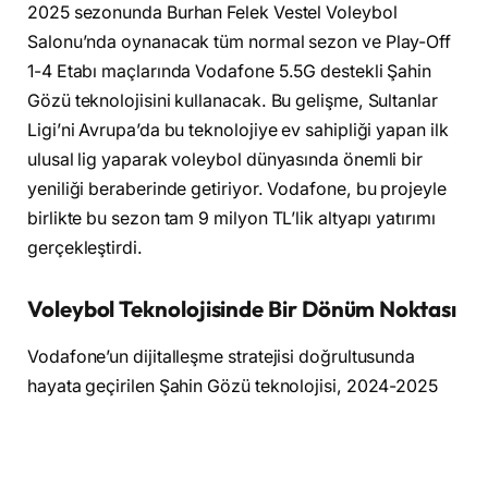
2025 sezonunda Burhan Felek Vestel Voleybol
Salonu’nda oynanacak tüm normal sezon ve Play-Off
1-4 Etabı maçlarında Vodafone 5.5G destekli Şahin
Gözü teknolojisini kullanacak. Bu gelişme, Sultanlar
Ligi’ni Avrupa’da bu teknolojiye ev sahipliği yapan ilk
ulusal lig yaparak voleybol dünyasında önemli bir
yeniliği beraberinde getiriyor. Vodafone, bu projeyle
birlikte bu sezon tam 9 milyon TL’lik altyapı yatırımı
gerçekleştirdi.
Voleybol Teknolojisinde Bir Dönüm Noktası
Vodafone’un dijitalleşme stratejisi doğrultusunda
hayata geçirilen Şahin Gözü teknolojisi, 2024-2025
sezonunda Sultanlar Ligi’nde büyük bir değişim
yaratacak. Bu sistem, geçmişte Dünya ve Avrupa
Şampiyonaları gibi prestijli turnuvalarda kullanılmış,