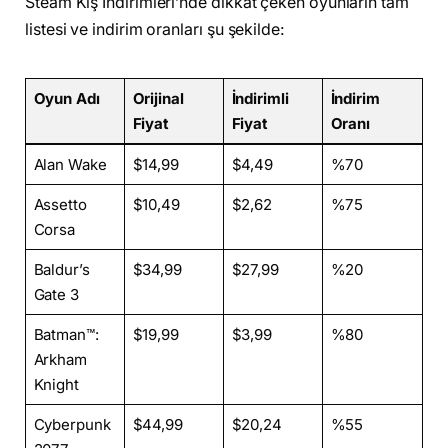
Steam Kış İndirimleri’nde dikkat çeken oyunların tam
listesi ve indirim oranları şu şekilde:
Oyun Adı
Orijinal
İndirimli
İndirim
Fiyat
Fiyat
Oranı
Alan Wake
$14,99
$4,49
%70
Assetto
$10,49
$2,62
%75
Corsa
Baldur’s
$34,99
$27,99
%20
Gate 3
Batman™:
$19,99
$3,99
%80
Arkham
Knight
Cyberpunk
$44,99
$20,24
%55