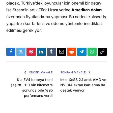
olacak. Türkiye’deki oyuncular için önemli bir detay
ise Steam’in artık Türk Lirası yerine
Amerikan doları
üzerinden fiyatlandırma yapması. Bu nedenle alışveriş
yaparken kur farkına ve ödeme yöntemlerine dikkat
edilmesi gerekiyor.
Facebook
Twitter
Pinterest
LinkedIn
Tumblr
Email
Reddit
Telegram
WhatsApp
Bağla
Kopya
ÖNCEKI MAKALE
SONRAKI MAKALE
Kia EV4 batarya testi
Intel XeSS 2.1 artık AMD ve
şaşırttı! 110 bin kilometre
NVIDIA ekran kartlarına da
sonunda bile %95
destek veriyor
performans verdi