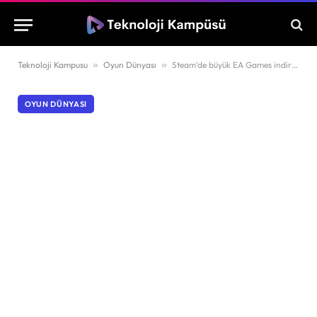
Teknoloji Kampusu
»
Oyun Dünyası
»
Steam’de büyük EA Games indirimi başladı
OYUN DÜNYASI