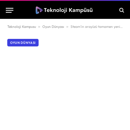
Teknoloji Kampusu
»
Oyun Dünyası
»
Steam’in arayüzü tamamen yenileniyor
OYUN DÜNYASI