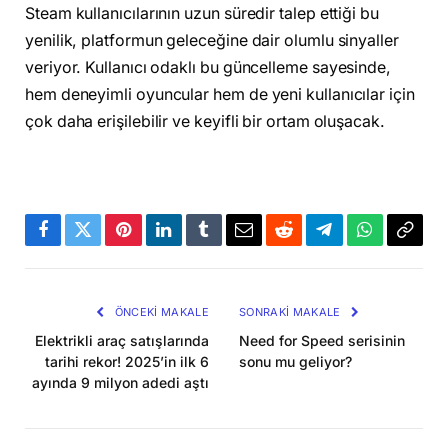
Steam kullanıcılarının uzun süredir talep ettiği bu
yenilik, platformun geleceğine dair olumlu sinyaller
veriyor. Kullanıcı odaklı bu güncelleme sayesinde,
hem deneyimli oyuncular hem de yeni kullanıcılar için
çok daha erişilebilir ve keyifli bir ortam oluşacak.
Facebook
Twitter
Pinterest
LinkedIn
Tumblr
Email
Reddit
Telegram
WhatsApp
Bağla
Kopya
ÖNCEKI MAKALE
SONRAKI MAKALE
Elektrikli araç satışlarında
Need for Speed serisinin
tarihi rekor! 2025’in ilk 6
sonu mu geliyor?
ayında 9 milyon adedi aştı