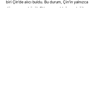
biri Çin’de alıcı buldu. Bu durum, Çin’in yalnızca
dünyanın en büyük EV pazarı olduğunu değil, aynı
zamanda üretim ve teknoloji açısından da liderliği
elinde tuttuğunu gösteriyor. Çin hükümetinin sunduğu
teşvikler, gelişmiş şarj altyapısı ve yerli markaların
rekabetçi fiyatları sayesinde Çin, bu alandaki küresel
liderliğini daha da pekiştiriyor.
BYD, Geely ve NIO gibi yerli markalar, hem iç pazarda
hem de yurt dışında büyük başarılara imza atıyor.
BYD’nin bazı aylarda Tesla’yı küresel satışlarda geride
bırakması da bu değişimin en somut göstergelerinden
biri.
Avrupa ve ABD geride kaldı
Küresel satışların artmasına rağmen, bazı bölgelerde