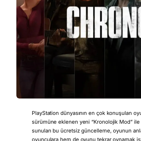
PlayStation dünyasının en çok konuşulan oy
sürümüne eklenen yeni “Kronolojik Mod” il
sunulan bu ücretsiz güncelleme, oyunun anla
oyunculara hem de oyunu tekrar oynamak is