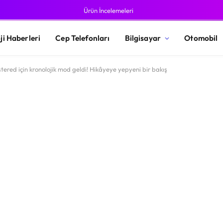
Ürün İncelemeleri
ji Haberleri
Cep Telefonları
Bilgisayar
Otomobil
tered için kronolojik mod geldi! Hikâyeye yepyeni bir bakış