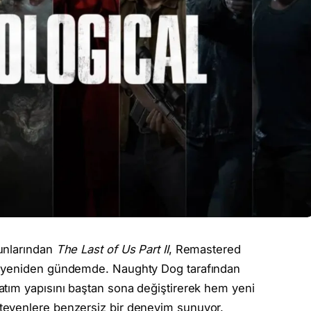
unlarından
The Last of Us Part II
, Remastered
e yeniden gündemde. Naughty Dog tarafından
tım yapısını baştan sona değiştirerek hem yeni
teyenlere benzersiz bir deneyim sunuyor.