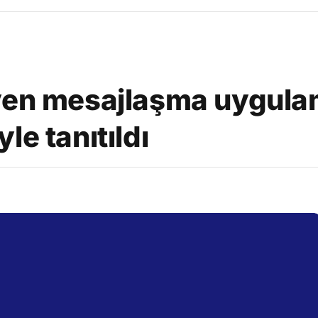
yen mesajlaşma uygula
le tanıtıldı