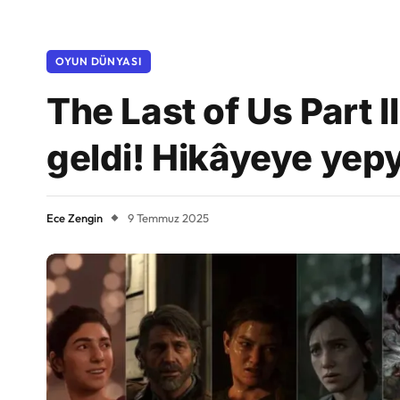
OYUN DÜNYASI
The Last of Us Part 
geldi! Hikâyeye yepy
Ece Zengin
9 Temmuz 2025