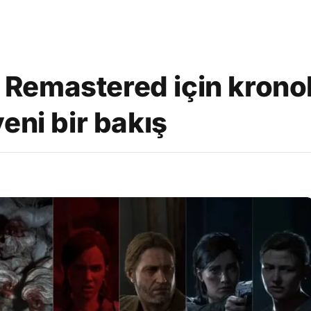
II Remastered için krono
eni bir bakış