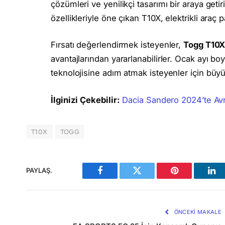
çözümleri ve yenilikçi tasarımı bir araya geti
özellikleriyle öne çıkan T10X, elektrikli araç 
Fırsatı değerlendirmek isteyenler,
Togg T10
avantajlarından yararlanabilirler. Ocak ayı 
teknolojisine adım atmak isteyenler için büyük
İlginizi Çekebilir:
Dacia Sandero 2024’te Avr
T10X
TOGG
PAYLAŞ.
Facebook
Twitter
Pinterest
Lin
ÖNCEKI MAKALE