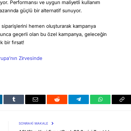
riyor. Performansı ve uygun maliyetli kullanım
pazarında güçlü bir alternatif sunuyor.
X
siparişlerini hemen oluşturarak kampanya
boyunca geçerli olan bu özel kampanya, geleceğin
 bir fırsat!
upa’nın Zirvesinde
kedIn
Tumblr
Email
Reddit
Telegram
WhatsApp
Bağl
Kop
SONRAKI MAKALE