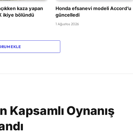
çıkken kaza yapan
Honda efsanevi modeli Accord’u
X ikiye bölündü
güncelledi
1 Ağustos 2026
ORUM EKLE
in Kapsamlı Oynanış
andı