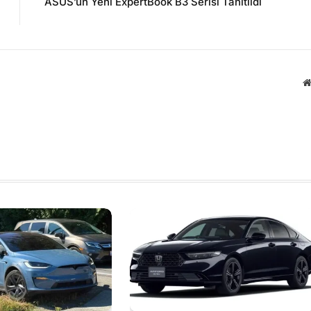
ASUS’un Yeni ExpertBook B3 Serisi Tanıtıldı