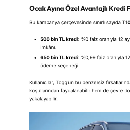
Ocak Ayına Özel Avantajlı Kredi F
Bu kampanya çerçevesinde sınırlı sayıda
T1
500 bin TL kredi
: %0 faiz oranıyla 12 a
imkânı.
650 bin TL kredi
: %0,99 faiz oranıyla 1
ödeme seçeneği.
Kullanıcılar, Togg’un bu benzersiz fırsatlar
koşullarından faydalanabilir hem de çevre dost
yakalayabilir.